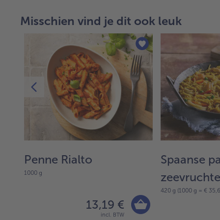
Misschien vind je dit ook leuk
Penne Rialto
Spaanse p
1000 g
zeevruchte
420 g (1000 g = € 35,6
13,19 €
incl. BTW