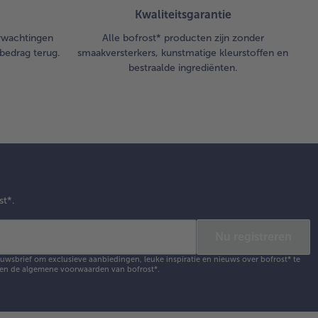
Kwaliteitsgarantie
erwachtingen
Alle bofrost* producten zijn zonder
bedrag terug.
smaakversterkers, kunstmatige kleurstoffen en
bestraalde ingrediënten.
st*.
Nu registreren
ieuwsbrief om exclusieve aanbiedingen, leuke inspiratie en nieuws over bofrost* te
en de
algemene voorwaarden
van bofrost*.