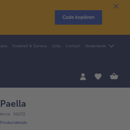
Code kopiëren
atie
Kwaliteit & Service
Jobs
Contact
Nederlands
Paella
Art.nr. 00272
Productdetails