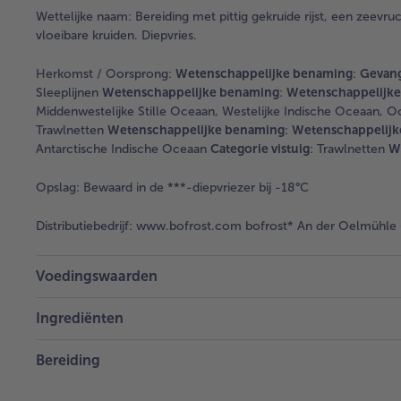
Wettelijke naam:
Bereiding met pittig gekruide rijst, een zeevruc
vloeibare kruiden. Diepvries.
Herkomst / Oorsprong:
Wetenschappelijke benaming
:
Gevang
Sleeplijnen
Wetenschappelijke benaming
:
Wetenschappelijk
Middenwestelijke Stille Oceaan, Westelijke Indische Oceaan, O
Trawlnetten
Wetenschappelijke benaming
:
Wetenschappelijk
Antarctische Indische Oceaan
Categorie vistuig
: Trawlnetten
W
Opslag:
Bewaard in de ***-diepvriezer bij -18°C
Distributiebedrijf:
www.bofrost.com bofrost* An der Oelmühle 6
Voedingswaarden
Ingrediënten
Bereiding