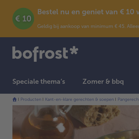
Bestel nu en geniet van € 10
Geldig bij aankoop van minimum € 45. Allee
Speciale thema‘s
Zomer & bbq
Producten
Kant-en-klare gerechten & soepen
Pangerech