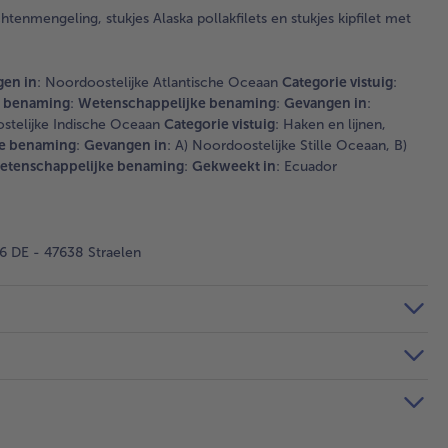
htenmengeling, stukjes Alaska pollakfilets en stukjes kipfilet met
en in
: Noordoostelijke Atlantische Oceaan
Categorie vistuig
:
e benaming
:
Wetenschappelijke benaming
:
Gevangen in
:
ostelijke Indische Oceaan
Categorie vistuig
: Haken en lijnen,
e benaming
:
Gevangen in
: A) Noordoostelijke Stille Oceaan, B)
etenschappelijke benaming
:
Gekweekt in
: Ecuador
 DE - 47638 Straelen