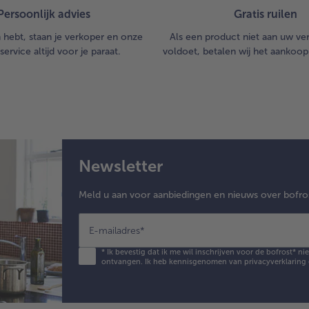
Persoonlijk advies
Gratis ruilen
n hebt, staan je verkoper en onze
Als een product niet aan uw v
service altijd voor je paraat.
voldoet, betalen wij het aankoop
Newsletter
Meld u aan voor aanbiedingen en nieuws over bofro
E-mailadres
*
*
Ik bevestig dat ik me wil inschrijven voor de bofrost* n
ontvangen. Ik heb kennisgenomen van
privacyverklaring