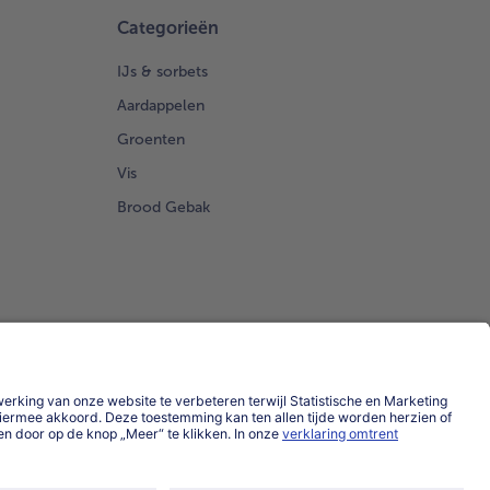
Categorieën
IJs & sorbets
Aardappelen
Groenten
Vis
Brood Gebak
Land / Taal selecteren