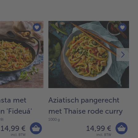
asta met
Aziatisch pangerecht
T
75
n 'Fideuá'
met Thaise rode curry
9)
1000 g
14,99 €
14,99 €
incl. BTW
incl. BTW