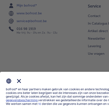
Mijn bofrost*
Service
www.bofrost.be
Contact
service@bofrost.be
In Catalogus 
016 98 1919
Artikel direct
Ma-Vrij: 9u - 19u en Za.: 9u - 13u
Newsletter
Levering
Uw vragen