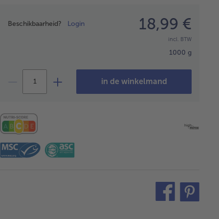
Prijsopgave
18,99 €
Beschikbaarheid?
Login
incl. BTW
1000 g
in de winkelmand
teilen
pin
it