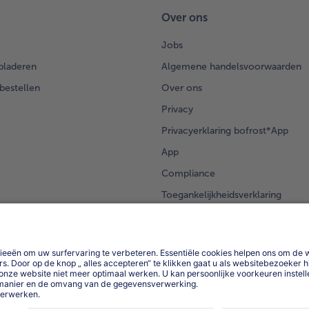
Over ons
Jobs
bladeren
Algemene handelsvoorwaarden
 bestellen
Over ons
Privacy
Privacyerklaring bofrost*App
App
Compliance
Toegankelijkheidsverklaring