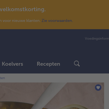
 welkomstkorting.
n voor nieuwe klanten.
Zie voorwaarden.
Voedingsinform
Koelvers
Recepten
ten