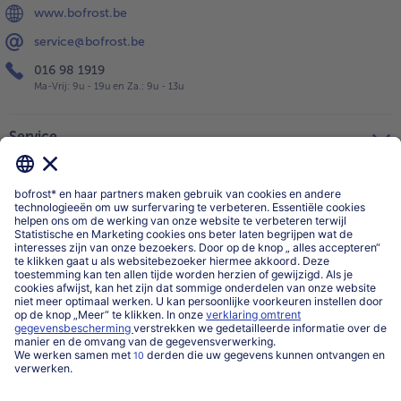
www.bofrost.be
service@bofrost.be
016 98 1919
Ma-Vrij: 9u - 19u en Za.: 9u - 13u
Service
Over ons
Categorieën