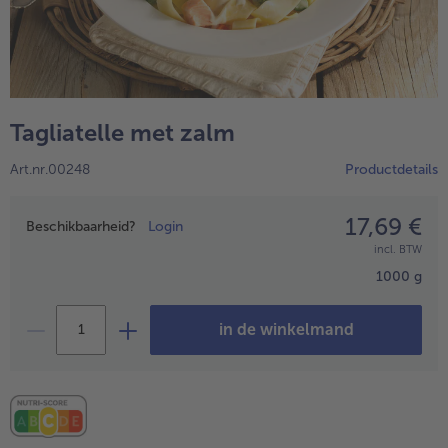
Tagliatelle met zalm
Art.nr.00248
Productdetails
17,69 €
Prijsopgave
Beschikbaarheid?
Login
incl. BTW
- 5 € bij aankoop van 7 maaltijden naar keuze
1000 g
in de winkelmand