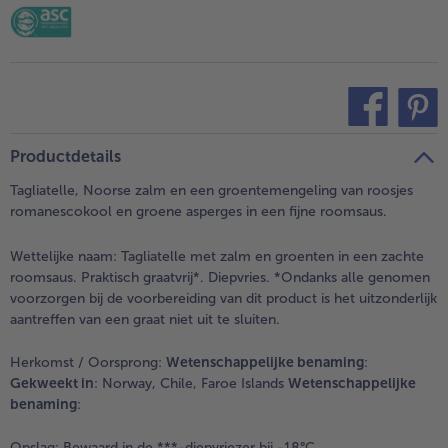
teilen
pin it
Productdetails
Tagliatelle, Noorse zalm en een groentemengeling van roosjes
romanescokool en groene asperges in een fijne roomsaus.
Wettelijke naam:
Tagliatelle met zalm en groenten in een zachte
roomsaus. Praktisch graatvrij*. Diepvries. *Ondanks alle genomen
voorzorgen bij de voorbereiding van dit product is het uitzonderlijk
aantreffen van een graat niet uit te sluiten.
Herkomst / Oorsprong:
Wetenschappelijke benaming
:
Gekweekt in
: Norway, Chile, Faroe Islands
Wetenschappelijke
benaming
:
Opslag:
Bewaard in de ***-diepvriezer bij -18°C