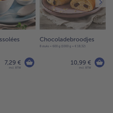
ssolées
Chocoladebroodjes
S
8 stuks = 600 g (1000 g = € 18,32)
10
7,29 €
10,99 €
incl. BTW
incl. BTW