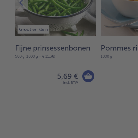
Groot en klein
Fijne prinsessenbonen
Pommes ri
500 g (1000 g = € 11,38)
1000 g
5,69 €
incl. BTW