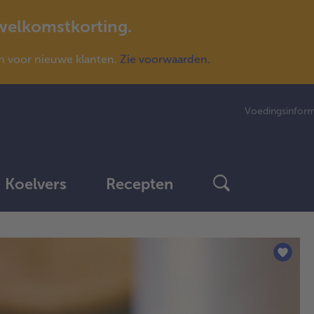
 welkomstkorting.
n voor nieuwe klanten.
Zie voorwaarden.
Voedingsinform
Koelvers
Recepten