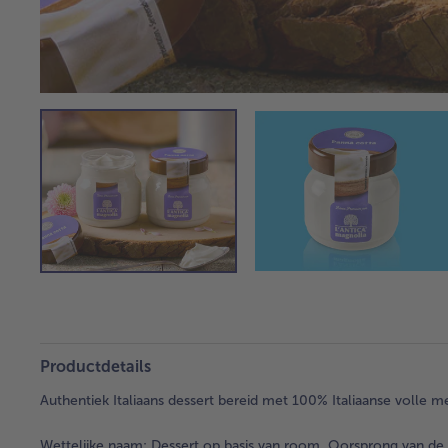
Productdetails
Authentiek Italiaans dessert bereid met 100% Italiaanse volle m
Wettelijke naam:
Dessert op basis van room. Oorsprong van de m