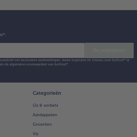
st*.
Nu registreren
ieuwsbrief om exclusieve aanbiedingen, leuke inspiratie en nieuws over bofrost* te
en de
algemene voorwaarden
van bofrost*.
Categorieën
IJs & sorbets
Aardappelen
Groenten
Vis