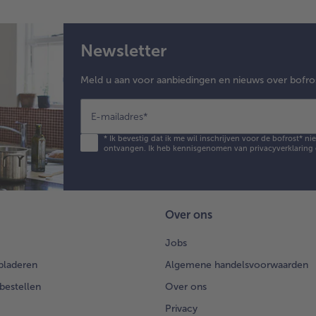
Newsletter
Meld u aan voor aanbiedingen en nieuws over bofro
E-mailadres
*
*
Ik bevestig dat ik me wil inschrijven voor de bofrost* n
ontvangen. Ik heb kennisgenomen van
privacyverklaring
Over ons
Jobs
bladeren
Algemene handelsvoorwaarden
 bestellen
Over ons
Privacy