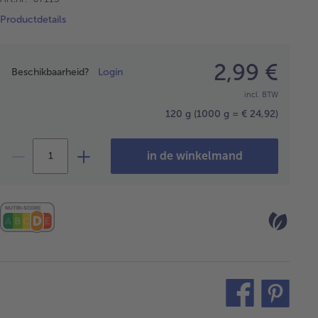
Productdetails
Prijsopgave
2,99 €
Beschikbaarheid?
Login
incl. BTW
120 g
(1000 g = € 24,92)
in de winkelmand
teilen
pin
it