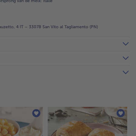
sprong van de melk: Italië
auzetto, 4 IT – 33078 San Vito al Tagliamento (PN)