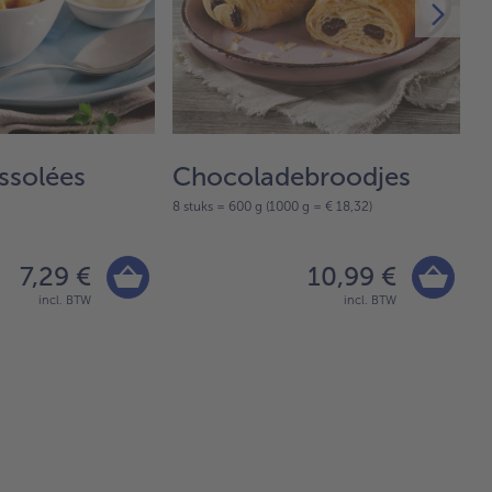
ssolées
Chocoladebroodjes
S
8 stuks = 600 g (1000 g = € 18,32)
10
7,29 €
10,99 €
incl. BTW
incl. BTW