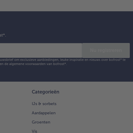
st*.
Nu registreren
ieuwsbrief om exclusieve aanbiedingen, leuke inspiratie en nieuws over bofrost* te
en de
algemene voorwaarden
van bofrost*.
Categorieën
IJs & sorbets
Aardappelen
Groenten
Vis