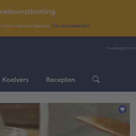
 welkomstkorting.
n voor nieuwe klanten.
Zie voorwaarden.
Voedingsinform
Koelvers
Recepten