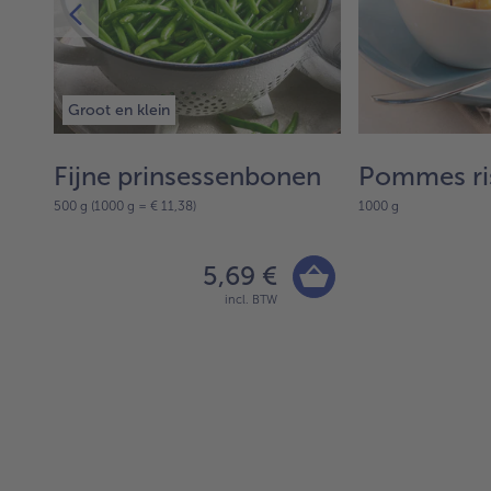
Groot en klein
Fijne prinsessenbonen
Pommes ri
500 g (1000 g = € 11,38)
1000 g
5,69 €
incl. BTW