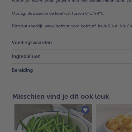
Wettelijke naam:
Volle yoghurt met een aardbeienconfituur. Oor
Opslag:
Bewaard in de koelkast tussen 0°C/+4°C
Distributiebedrijf:
www.bofrost.com bofrost* Italia S.p.A. Via Cl
Voedingswaarden
Ingrediënten
Bereiding
Misschien vind je dit ook leuk