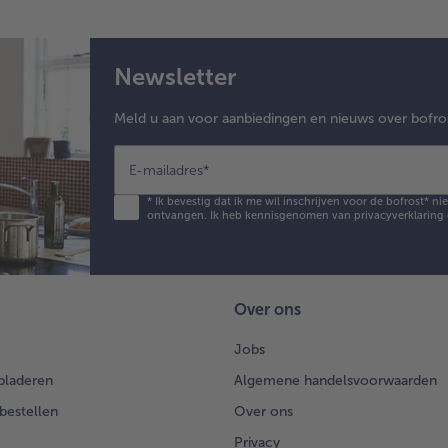
Newsletter
Meld u aan voor aanbiedingen en nieuws over bofro
E-mailadres
*
*
Ik bevestig dat ik me wil inschrijven voor de bofrost* n
ontvangen. Ik heb kennisgenomen van
privacyverklaring
Over ons
Jobs
bladeren
Algemene handelsvoorwaarden
 bestellen
Over ons
Privacy