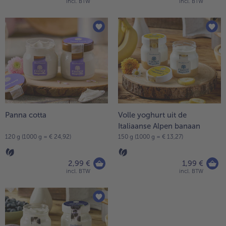
incl. BTW
incl. BTW
Panna cotta
Volle yoghurt uit de
Italiaanse Alpen banaan
120 g (1000 g = € 24,92)
150 g (1000 g = € 13,27)
2,99 €
1,99 €
incl. BTW
incl. BTW