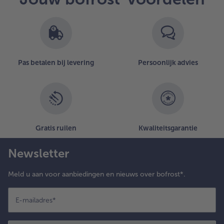
artikelen
op
de
lijst.
Pas betalen bij levering
Persoonlijk advies
Gratis ruilen
Kwaliteitsgarantie
Newsletter
Meld u aan voor aanbiedingen en nieuws over bofrost*.
E-mailadres
*