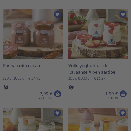
High Protein
op
de
alleHigh Protein
lijst.
Veggie & Vegan
alleVeggie & Vegan
Panna cotta cacao
Volle yoghurt uit de
Italiaanse Alpen aardbei
120 g (1000 g = € 24,92)
150 g (1000 g = € 13,27)
2,99 €
1,99 €
incl. BTW
incl. BTW
- 5 € bij aankoop van 7 maaltijden naar keuze