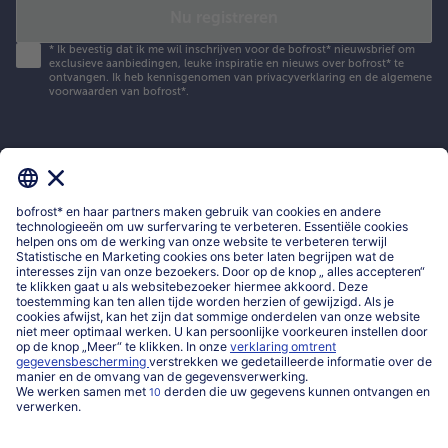
Nu registreren
*
Ik bevestig dat ik me wil inschrijven voor de bofrost* nieuwsbrief om
exclusieve aanbiedingen, leuke inspiratie en nieuws over bofrost* te
ontvangen. Ik heb kennisgenomen van
privacyverklaring
en de
algemene
voorwaarden
van bofrost*.
Mijn bofrost*
www.bofrost.be
service@bofrost.be
016 98 1919
Ma-Vrij: 9u - 19u en Za.: 9u - 13u
Service
Over ons