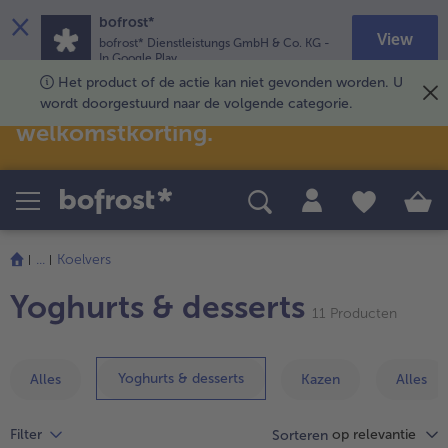
×
bofrost*
View
bofrost* Dienstleistungs GmbH & Co. KG
-
In Google Play
Het product of de actie kan niet gevonden worden. U
Bestel nu en geniet van € 10
Speciale thema‘s
Recepten
wordt doorgestuurd naar de volgende categorie.
welkomstkorting.
Salades
Tijdelijk beschikbaar
alleSalades
Snacks & kleine gerechten
alleTijdelijk beschikbaar
alleSnacks & kleine gerechten
Nieuw bij bofrost*
Vis & zeevruchten
alleVis & zeevruchten
Klassiekers in een nieuw jasje
alleNieuw bij bofrost*
...
Koelvers
Promoties
alleKlassiekers in een nieuw jasje
verder
Yoghurts & desserts
met
allePromoties
11 Producten
het
bofrost*free
(glutenvrij; tarwe- en/of lactosevrij)
artikeloverzicht.
Er
allebofrost*free
(glutenvrij; tarwe- en/of lactosevrij)
Yoghurts & desserts
Alles
Kazen
Alles
Heteluchtfriteuse
staan
11
alleHeteluchtfriteuse
op relevantie
Filter
artikelen
Sorteren