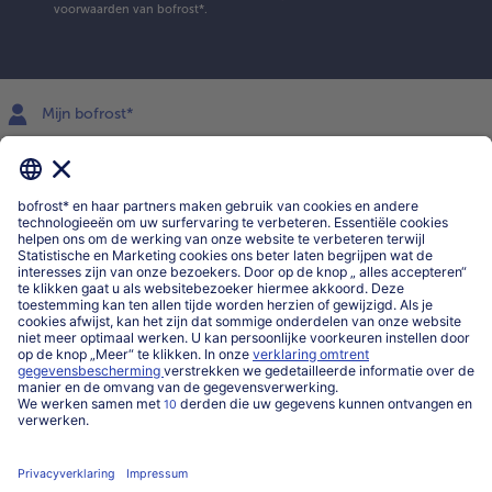
voorwaarden
van bofrost*.
Mijn bofrost*
www.bofrost.be
service@bofrost.be
016 98 1919
Ma-Vrij: 9u - 19u en Za.: 9u - 13u
Service
Over ons
Categorieën