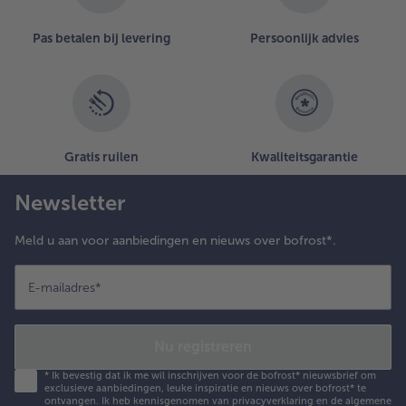
Pas betalen bij levering
Persoonlijk advies
Gratis ruilen
Kwaliteitsgarantie
Newsletter
Meld u aan voor aanbiedingen en nieuws over bofrost*.
E-mailadres
*
Nu registreren
*
Ik bevestig dat ik me wil inschrijven voor de bofrost* nieuwsbrief om
exclusieve aanbiedingen, leuke inspiratie en nieuws over bofrost* te
ontvangen. Ik heb kennisgenomen van
privacyverklaring
en de
algemene