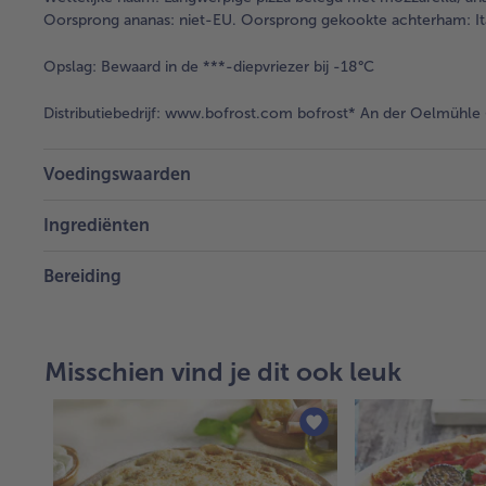
Oorsprong ananas: niet-EU. Oorsprong gekookte achterham: Ita
Opslag:
Bewaard in de ***-diepvriezer bij -18°C
Distributiebedrijf:
www.bofrost.com bofrost* An der Oelmühle 6
Voedingswaarden
Ingrediënten
Bereiding
Misschien vind je dit ook leuk