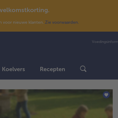
 welkomstkorting.
n voor nieuwe klanten.
Zie voorwaarden.
Voedingsinform
Koelvers
Recepten