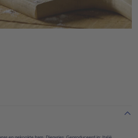
as en gekookte ham. Diepvries. Geproduceerd in: Italië.