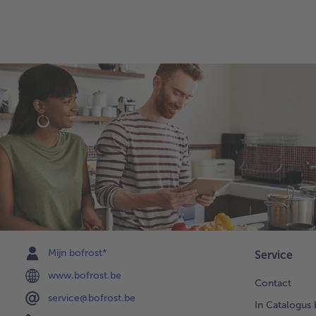
Mijn bofrost*
Service
www.bofrost.be
Contact
service@bofrost.be
In Catalogus 