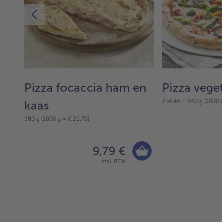
Pizza focaccia ham en
Pizza vege
2 stuks = 840 g (1000 
kaas
380 g (1000 g = € 25,76)
9,79 €
incl. BTW