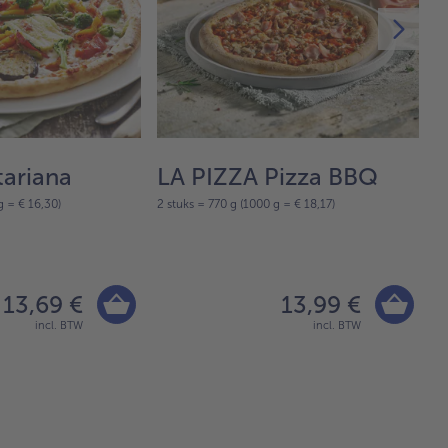
tariana
LA PIZZA Pizza BBQ
L
g = € 16,30)
2 stuks = 770 g (1000 g = € 18,17)
P
2 
13,69 €
13,99 €
incl. BTW
incl. BTW