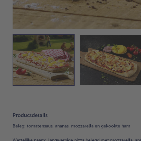
Productdetails
Beleg: tomatensaus, ananas, mozzarella en gekookte ham
Wettelijke naam:
Langwerpige pizza belegd met mozzarella, anan