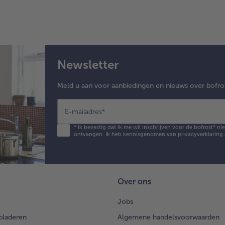
Newsletter
Meld u aan voor aanbiedingen en nieuws over bofro
E-mailadres
*
*
Ik bevestig dat ik me wil inschrijven voor de bofrost* n
ontvangen. Ik heb kennisgenomen van
privacyverklaring
Over ons
Jobs
bladeren
Algemene handelsvoorwaarden