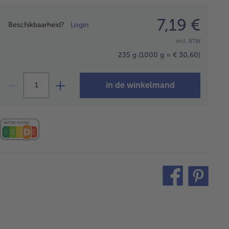
Prijsopgave
7,19 €
Beschikbaarheid?
Login
incl. BTW
235 g
(1000 g = € 30,60)
in de winkelmand
teilen
pin
it