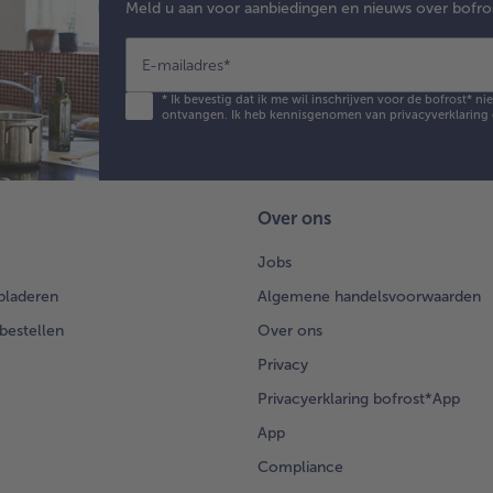
Meld u aan voor aanbiedingen en nieuws over bofro
E-mailadres
*
*
Ik bevestig dat ik me wil inschrijven voor de bofrost* n
ontvangen. Ik heb kennisgenomen van
privacyverklaring
Over ons
Jobs
bladeren
Algemene handelsvoorwaarden
 bestellen
Over ons
Privacy
Privacyerklaring bofrost*App
App
Compliance