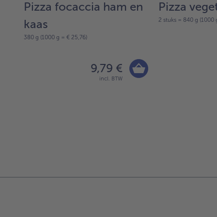
Pizza focaccia ham en
Pizza vege
2 stuks = 840 g (1000 
kaas
380 g (1000 g = € 25,76)
9,79 €
incl. BTW