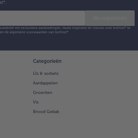
st*.
Nu registreren
ieuwsbrief om exclusieve aanbiedingen, leuke inspiratie en nieuws over bofrost* te
en de
algemene voorwaarden
van bofrost*.
Categorieën
IJs & sorbets
Aardappelen
Groenten
Vis
Brood Gebak