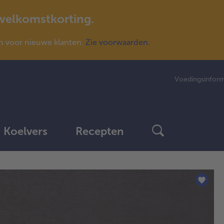
 welkomstkorting.
n voor nieuwe klanten.
Zie voorwaarden.
Voedingsinform
Koelvers
Recepten