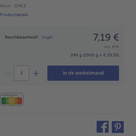
Art.nr. 10413
Productdetails
Prijsopgave
7,19 €
Beschikbaarheid?
Login
incl. BTW
245 g
(1000 g = € 29,35)
in de winkelmand
teilen
pin
it