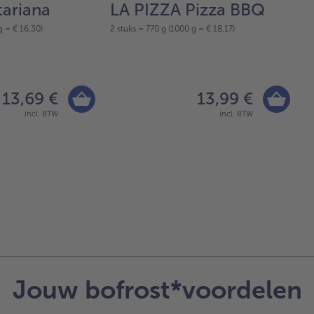
tariana
LA PIZZA Pizza BBQ
L
g = € 16,30)
2 stuks = 770 g (1000 g = € 18,17)
P
2 
13,69 €
13,99 €
incl. BTW
incl. BTW
Jouw bofrost*voordelen