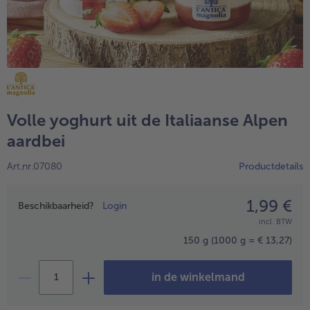
High Protein
alleHigh Protein
Veggie & Vegan
alleVeggie & Vegan
Volle yoghurt uit de Italiaanse Alpen
aardbei
Art.nr.07080
Productdetails
1,99 €
Prijsopgave
Beschikbaarheid?
Login
incl. BTW
150 g
(1000 g = € 13,27)
- 5 € bij aankoop van 7 maaltijden naar keuze
in de winkelmand