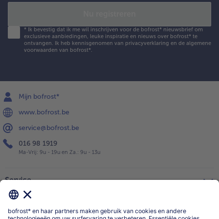
Nu registreren
*
Ik bevestig dat ik me wil inschrijven voor de bofrost* nieuwsbrief om
exclusieve aanbiedingen, leuke inspiratie en nieuws over bofrost* te
ontvangen. Ik heb kennisgenomen van
privacyverklaring
en de
algemene
voorwaarden
van bofrost*.
Mijn bofrost*
www.bofrost.be
service@bofrost.be
016 98 1919
Ma-Vrij: 9u - 19u en Za.: 9u - 13u
Service
Over ons