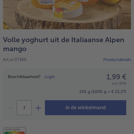
High Protein
alleHigh Protein
Veggie & Vegan
alleVeggie & Vegan
Volle yoghurt uit de Italiaanse Alpen
mango
Art.nr.07369
Productdetails
1,99 €
Prijsopgave
Beschikbaarheid?
Login
incl. BTW
150 g
(1000 g = € 13,27)
in de winkelmand
- 5 € bij aankoop van 7 maaltijden naar keuze