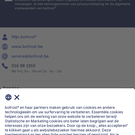
ontvangen. Ik heb kennisgenomen van
privacyverklaring
en de
algemene
voorwaarden
van bofrost*.
Mijn bofrost*
www.bofrost.be
service@bofrost.be
016 98 1919
Ma-Vrij: 9u - 19u en Za.: 9u - 13u
Service
Over ons
Categorieën