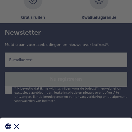
Gratis ruilen
Kwaliteitsgarantie
Newsletter
Meld u aan voor aanbiedingen en nieuws over bofrost*.
E-mailadres
*
Nu registreren
*
Ik bevestig dat ik me wil inschrijven voor de bofrost* nieuwsbrief om
exclusieve aanbiedingen, leuke inspiratie en nieuws over bofrost* te
ontvangen. Ik heb kennisgenomen van
privacyverklaring
en de
algemene
voorwaarden
van bofrost*.
Mijn bofrost*