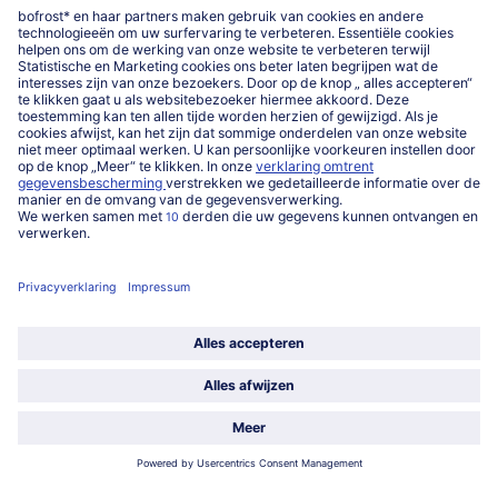
www.bofrost.be
service@bofrost.be
016 98 1919
Ma-Vrij: 9u - 19u en Za.: 9u - 13u
Service
Over ons
Categorieën