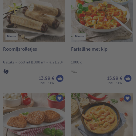
High Protein
op
de
alleHigh Protein
lijst.
Veggie & Vegan
alleVeggie & Vegan
Nieuw
Nieuw
Roomijsrolletjes
Farfalline met kip
6 stuks = 660 ml (1000 ml = € 21,20)
1000 g
13,99 €
15,99 €
incl. BTW
incl. BTW
- 5 € bij aankoop van 7 maaltijden naar keuze