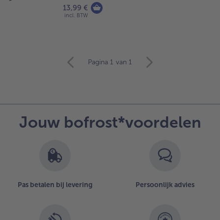
13,99 €
incl. BTW
verder
Pagina 1
van 1
met
het
artikeloverzicht.
Er
staan
Jouw bofrost*voordelen
5
artikelen
op
de
lijst.
Pas betalen bij levering
Persoonlijk advies