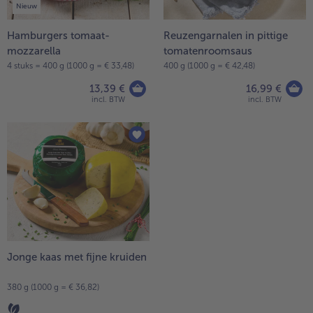
Nieuw
Hamburgers tomaat-
Reuzengarnalen in pittige
mozzarella
tomatenroomsaus
4 stuks = 400 g (1000 g = € 33,48)
400 g (1000 g = € 42,48)
13,39 €
16,99 €
incl. BTW
incl. BTW
Jonge kaas met fijne kruiden
380 g (1000 g = € 36,82)