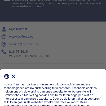
ontvangen. Ik heb kennisgenomen van
privacyverklaring
en de
algemene
voorwaarden
van bofrost*.
Mijn bofrost*
www.bofrost.be
service@bofrost.be
016 98 1919
Ma-Vrij: 9u - 19u en Za.: 9u - 13u
Service
Over ons
Categorieën