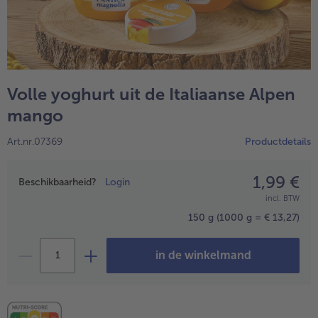
Volle yoghurt uit de Italiaanse Alpen
mango
Art.nr.07369
Productdetails
1,99 €
Prijsopgave
Beschikbaarheid?
Login
- 5 € bij aankoop van 7 maaltijden naar keuze
incl. BTW
150 g
(1000 g = € 13,27)
in de winkelmand