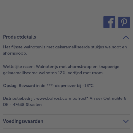
teilen
pin it
Productdetails
Het fijnste walnotenijs met gekaramelliseerde stukjes walnoot en
ahornsiroop.
Wettelijke naam:
Walnotenijs met ahornstroop en knapperige
gekaramelliseerde walnoten 12%, verfijnd met room.
Opslag:
Bewaard in de ***-diepvriezer bij -18°C
Distributiebedrijf:
www.bofrost.com bofrost* An der Oelmühle 6
DE - 47638 Straelen
Voedingswaarden