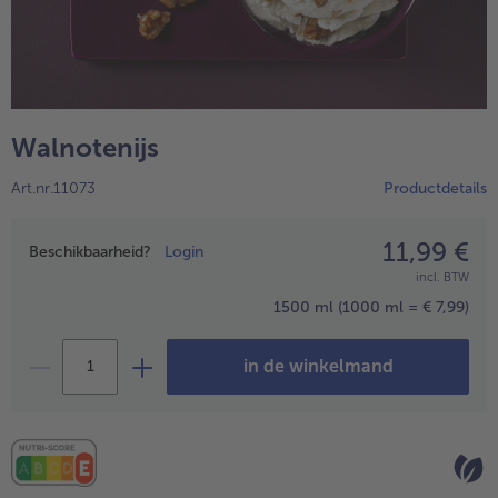
High Protein
alleHigh Protein
Veggie & Vegan
alleVeggie & Vegan
Walnotenijs
Art.nr.11073
Productdetails
11,99 €
Prijsopgave
Beschikbaarheid?
Login
incl. BTW
1500 ml
(1000 ml = € 7,99)
in de winkelmand
- 5 € bij aankoop van 7 maaltijden naar keuze