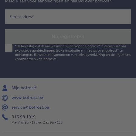
Meld u aan voor aanbiedingen en nieuws over bofrost*.
E-mailadres
*
Nu registreren
*
Ik bevestig dat ik me wil inschrijven voor de bofrost* nieuwsbrief om
exclusieve aanbiedingen, leuke inspiratie en nieuws over bofrost* te
ontvangen. Ik heb kennisgenomen van
privacyverklaring
en de
algemene
voorwaarden
van bofrost*.
Mijn bofrost*
www.bofrost.be
service@bofrost.be
016 98 1919
Ma-Vrij: 9u - 19u en Za.: 9u - 13u