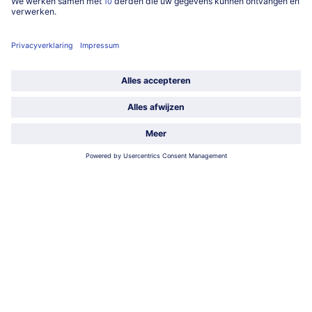
www.bofrost.be
service@bofrost.be
016 98 1919
Ma-Vrij: 9u - 19u en Za.: 9u - 13u
Service
Over ons
Categorieën