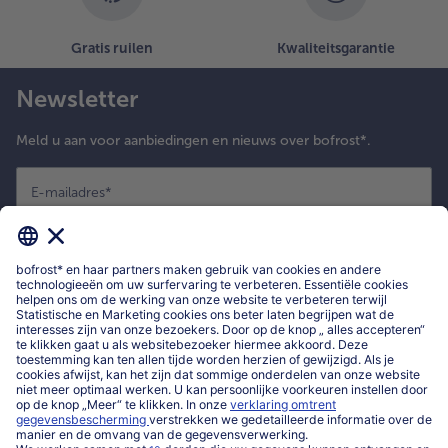
Gratis ruilen
Kwaliteitsgarantie
Newsletter
Meld u aan voor aanbiedingen en nieuws over bofrost*.
E-mailadres
*
Nu registreren
*
Ik bevestig dat ik me wil inschrijven voor de bofrost* nieuwsbrief om
exclusieve aanbiedingen, leuke inspiratie en nieuws over bofrost* te
ontvangen. Ik heb kennisgenomen van
privacyverklaring
en de
algemene
voorwaarden
van bofrost*.
Mijn bofrost*