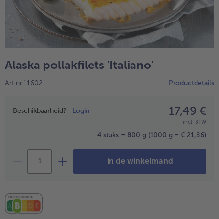
High Protein
alleHigh Protein
Veggie & Vegan
alleVeggie & Vegan
Alaska pollakfilets 'Italiano'
Art.nr.11602
Productdetails
17,49 €
Prijsopgave
Beschikbaarheid?
Login
incl. BTW
4 stuks = 800 g
(1000 g = € 21,86)
in de winkelmand
- 5 € bij aankoop van 7 maaltijden naar keuze