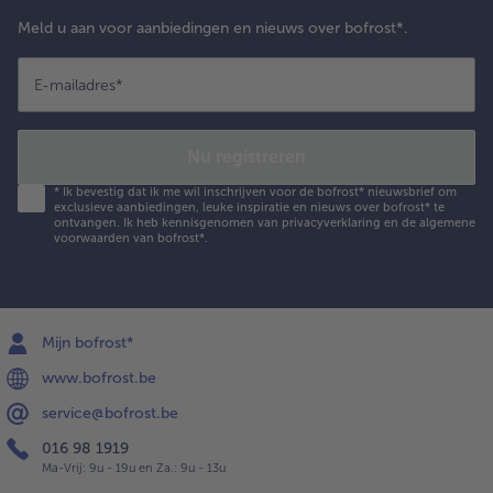
Meld u aan voor aanbiedingen en nieuws over bofrost*.
E-mailadres
*
Nu registreren
*
Ik bevestig dat ik me wil inschrijven voor de bofrost* nieuwsbrief om
exclusieve aanbiedingen, leuke inspiratie en nieuws over bofrost* te
ontvangen. Ik heb kennisgenomen van
privacyverklaring
en de
algemene
voorwaarden
van bofrost*.
Mijn bofrost*
www.bofrost.be
service@bofrost.be
016 98 1919
Ma-Vrij: 9u - 19u en Za.: 9u - 13u