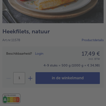
High Protein
alleHigh Protein
Veggie & Vegan
alleVeggie & Vegan
Heekfilets, natuur
Art.nr.11578
Productdetails
17,49 €
Prijsopgave
Beschikbaarheid?
Login
incl. BTW
4-9 stuks = 500 g
(1000 g = € 34,98)
in de winkelmand
- 5 € bij aankoop van 7 maaltijden naar keuze