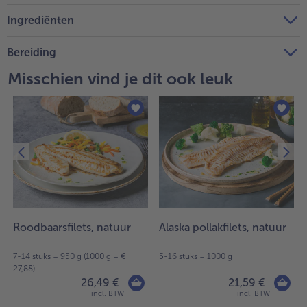
Ingrediënten
Bereiding
Misschien vind je dit ook leuk
Roodbaarsfilets, natuur
Alaska pollakfilets, natuur
7-14 stuks = 950 g (1000 g = €
5-16 stuks = 1000 g
27,88)
26,49 €
21,59 €
incl. BTW
incl. BTW