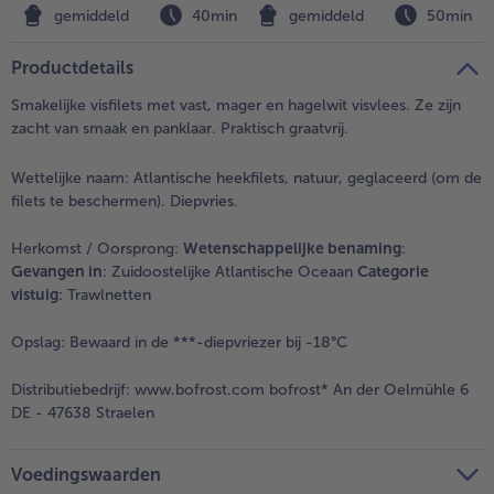
noedelrisotto
gemiddeld
40min
gemiddeld
50min
Productdetails
Smakelijke visfilets met vast, mager en hagelwit visvlees. Ze zijn
zacht van smaak en panklaar. Praktisch graatvrij.
Wettelijke naam:
Atlantische heekfilets, natuur, geglaceerd (om de
filets te beschermen). Diepvries.
Herkomst / Oorsprong:
Wetenschappelijke benaming
:
Gevangen in
: Zuidoostelijke Atlantische Oceaan
Categorie
vistuig
: Trawlnetten
Opslag:
Bewaard in de ***-diepvriezer bij -18°C
Distributiebedrijf:
www.bofrost.com bofrost* An der Oelmühle 6
DE - 47638 Straelen
Voedingswaarden