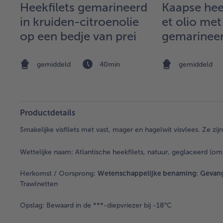
Heekfilets gemarineerd
Kaapse heek
in kruiden-citroenolie
et olio met
op een bedje van prei
gemarinee
en noedelr
gemiddeld
40min
gemiddeld
Productdetails
Smakelijke visfilets met vast, mager en hagelwit visvlees. Ze zij
Wettelijke naam:
Atlantische heekfilets, natuur, geglaceerd (om 
Herkomst / Oorsprong:
Wetenschappelijke benaming
:
Gevang
Trawlnetten
Opslag:
Bewaard in de ***-diepvriezer bij -18°C