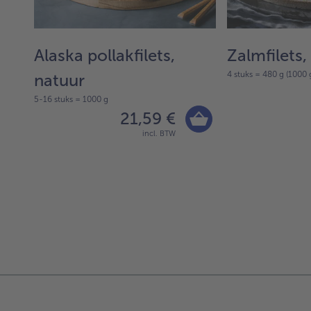
uur
Alaska pollakfilets,
Zalmfilets,
4 stuks = 480 g (1000 
natuur
5-16 stuks = 1000 g
21,59 €
incl. BTW