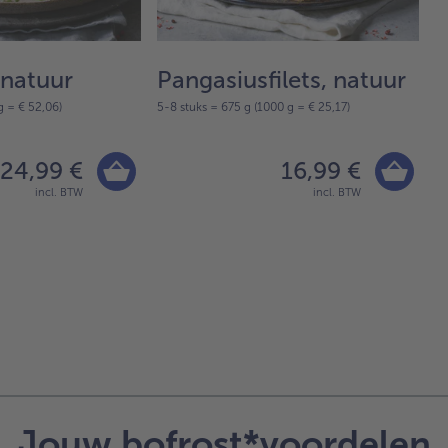
 natuur
Pangasiusfilets, natuur
K
g = € 52,06)
5-8 stuks = 675 g (1000 g = € 25,17)
7-
24,99 €
16,99 €
incl. BTW
incl. BTW
Jouw bofrost*voordelen