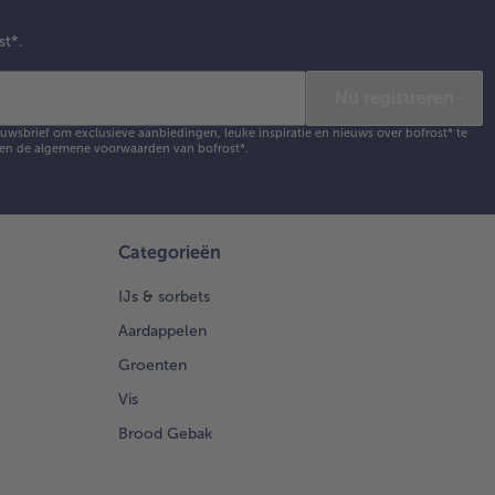
st*.
Nu registreren
ieuwsbrief om exclusieve aanbiedingen, leuke inspiratie en nieuws over bofrost* te
en de
algemene voorwaarden
van bofrost*.
Categorieën
IJs & sorbets
Aardappelen
Groenten
Vis
Brood Gebak