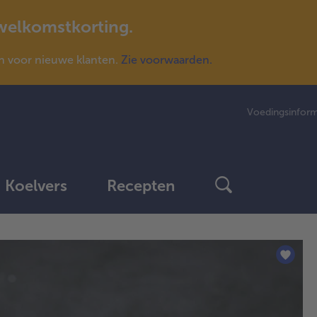
 welkomstkorting.
n voor nieuwe klanten.
Zie voorwaarden.
Voedingsinform
Koelvers
Recepten