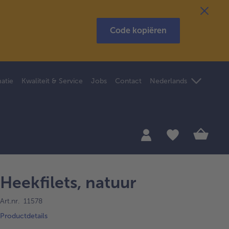
Code kopiëren
atie
Kwaliteit & Service
Jobs
Contact
Nederlands
Heekfilets, natuur
Art.nr. 11578
Productdetails