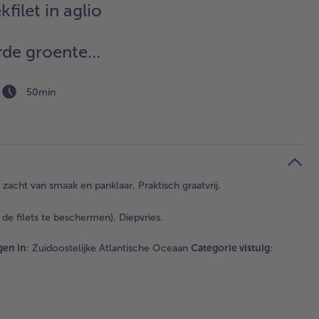
filet in aglio
rde groenten
isotto
50min
n zacht van smaak en panklaar. Praktisch graatvrij.
de filets te beschermen). Diepvries.
en in
: Zuidoostelijke Atlantische Oceaan
Categorie vistuig
: