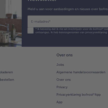
Meld u aan voor aanbiedingen en nieuws over bofro
E-mailadres
*
*
Ik bevestig dat ik me wil inschrijven voor de bofrost* n
ontvangen. Ik heb kennisgenomen van
privacyverklaring
Over ons
Jobs
bladeren
Algemene handelsvoorwaarden
 bestellen
Over ons
Privacy
Privacyerklaring bofrost*App
App