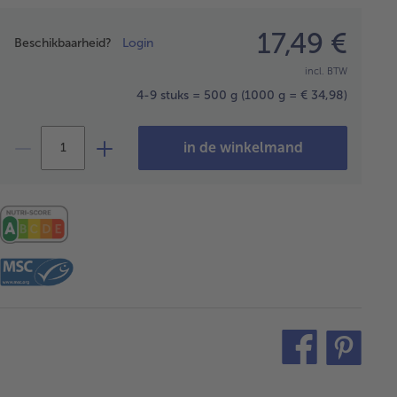
Prijsopgave
17,49 €
Beschikbaarheid?
Login
incl. BTW
4-9 stuks = 500 g
(1000 g = € 34,98)
in de winkelmand
teilen
pin
it