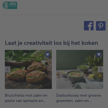
teilen
pin it
Laat je creativiteit los bij het koken
n
Bruschetta met zalm en
Daslooksoep met groene
pesto van spinazie en
groenten, zalm en
cashewnoten
croutons