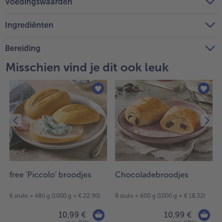
Voedingswaarden
Ingrediënten
Bereiding
Misschien vind je dit ook leuk
free 'Piccolo' broodjes
Chocoladebroodjes
6 stuks = 480 g (1000 g = € 22,90)
8 stuks = 600 g (1000 g = € 18,32)
10,99 €
10,99 €