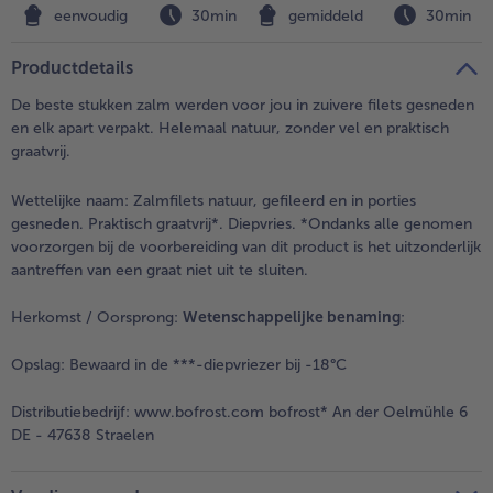
n
eenvoudig
30min
gemiddeld
30min
Productdetails
De beste stukken zalm werden voor jou in zuivere filets gesneden
en elk apart verpakt. Helemaal natuur, zonder vel en praktisch
graatvrij.
Wettelijke naam:
Zalmfilets natuur, gefileerd en in porties
gesneden. Praktisch graatvrij*. Diepvries. *Ondanks alle genomen
voorzorgen bij de voorbereiding van dit product is het uitzonderlijk
aantreffen van een graat niet uit te sluiten.
Herkomst / Oorsprong:
Wetenschappelijke benaming
:
Opslag:
Bewaard in de ***-diepvriezer bij -18°C
Distributiebedrijf:
www.bofrost.com bofrost* An der Oelmühle 6
DE - 47638 Straelen