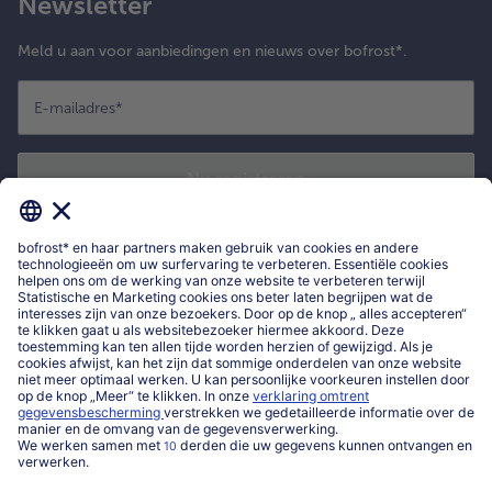
Newsletter
Meld u aan voor aanbiedingen en nieuws over bofrost*.
E-mailadres
*
Nu registreren
*
Ik bevestig dat ik me wil inschrijven voor de bofrost* nieuwsbrief om
exclusieve aanbiedingen, leuke inspiratie en nieuws over bofrost* te
ontvangen. Ik heb kennisgenomen van
privacyverklaring
en de
algemene
voorwaarden
van bofrost*.
Mijn bofrost*
www.bofrost.be
service@bofrost.be
016 98 1919
Ma-Vrij: 9u - 19u en Za.: 9u - 13u