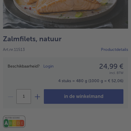
High Protein
alleHigh Protein
Veggie & Vegan
alleVeggie & Vegan
Zalmfilets, natuur
Art.nr.11513
Productdetails
24,99 €
Prijsopgave
Beschikbaarheid?
Login
incl. BTW
4 stuks = 480 g
(1000 g = € 52,06)
in de winkelmand
- 5 € bij aankoop van 7 maaltijden naar keuze