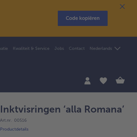
Code kopiëren
atie
Kwaliteit & Service
Jobs
Contact
Nederlands
Inktvisringen ‘alla Romana’
Art.nr. 00516
Productdetails