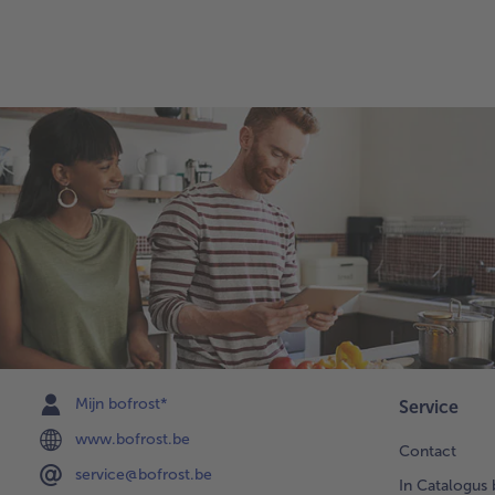
Mijn bofrost*
Service
www.bofrost.be
Contact
service@bofrost.be
In Catalogus 