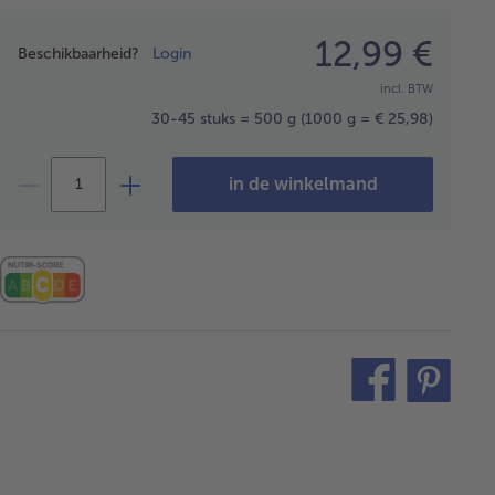
Prijsopgave
12,99 €
Beschikbaarheid?
Login
incl. BTW
30-45 stuks = 500 g
(1000 g = € 25,98)
in de winkelmand
teilen
pin
it