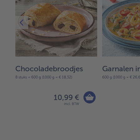
Chocoladebroodjes
Garnalen in
8 stuks = 600 g (1000 g = € 18,32)
600 g (1000 g = € 26,6
10,99 €
incl. BTW