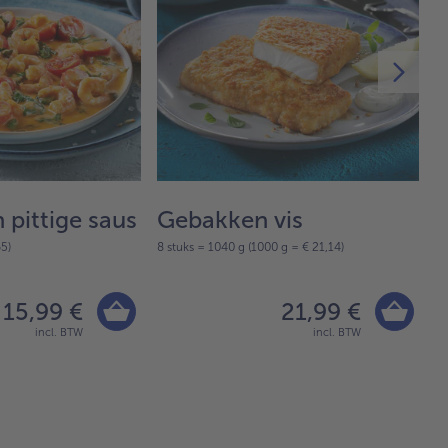
 pittige saus
Gebakken vis
G
5)
8 stuks = 1040 g (1000 g = € 21,14)
80
15,99 €
21,99 €
incl. BTW
incl. BTW