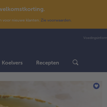
 welkomstkorting.
n voor nieuwe klanten.
Zie voorwaarden.
Voedingsinform
Koelvers
Recepten