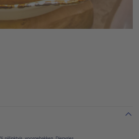
% pijlinktvis, voorgebakken. Diepvries.