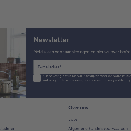
Newsletter
Meld u aan voor aanbiedingen en nieuws over bofro
E-mailadres
*
*
Ik bevestig dat ik me wil inschrijven voor de bofrost* n
ontvangen. Ik heb kennisgenomen van
privacyverklaring
Over ons
Jobs
bladeren
Algemene handelsvoorwaarden