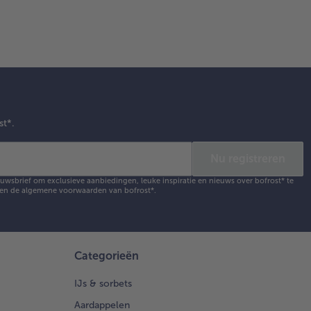
st*.
Nu registreren
ieuwsbrief om exclusieve aanbiedingen, leuke inspiratie en nieuws over bofrost* te
en de
algemene voorwaarden
van bofrost*.
Categorieën
IJs & sorbets
Aardappelen