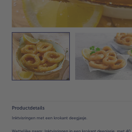
Productdetails
Inktvisringen met een krokant deegjasje.
Wettelijke naam:
Inktvisringen in een krokant deegjasje, met 40 