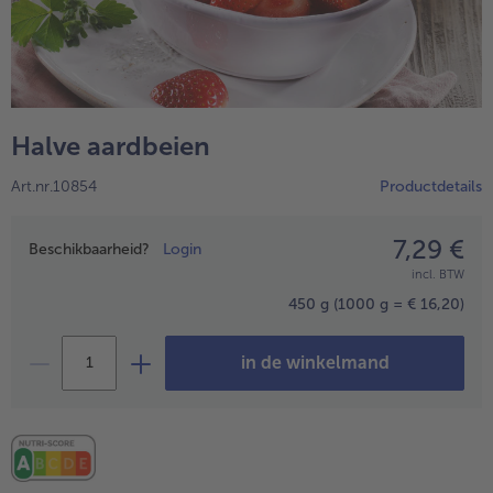
High Protein
alleHigh Protein
Veggie & Vegan
alleVeggie & Vegan
Halve aardbeien
Art.nr.10854
Productdetails
7,29 €
Prijsopgave
Beschikbaarheid?
Login
incl. BTW
450 g
(1000 g = € 16,20)
in de winkelmand
- 5 € bij aankoop van 7 maaltijden naar keuze