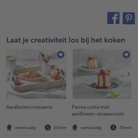
teilen
pin it
Laat je creativiteit los bij het koken
Aardbeiencroissants
Panna cotta met
aardbeien-sinaascoulis
n
eenvoudig
20min
eenvoudig
30min