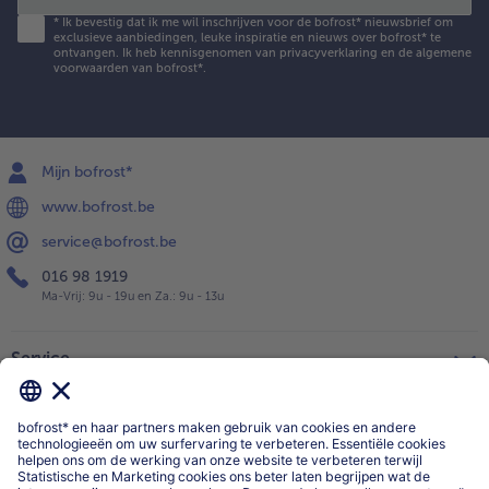
*
Ik bevestig dat ik me wil inschrijven voor de bofrost* nieuwsbrief om
exclusieve aanbiedingen, leuke inspiratie en nieuws over bofrost* te
ontvangen. Ik heb kennisgenomen van
privacyverklaring
en de
algemene
voorwaarden
van bofrost*.
Mijn bofrost*
www.bofrost.be
service@bofrost.be
016 98 1919
Ma-Vrij: 9u - 19u en Za.: 9u - 13u
Service
Over ons
Categorieën