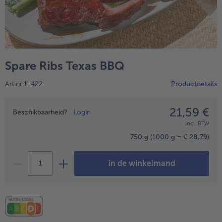
Spare Ribs Texas BBQ
Art.nr.11422
Productdetails
21,59 €
Prijsopgave
Beschikbaarheid?
Login
incl. BTW
- 5 € bij aankoop van 7 maaltijden naar keuze
750 g
(1000 g = € 28,79)
in de winkelmand