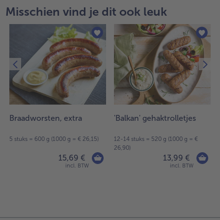
Misschien vind je dit ook leuk
Braadworsten, extra
'Balkan' gehaktrolletjes
5 stuks = 600 g (1000 g = € 26,15)
12-14 stuks = 520 g (1000 g = €
26,90)
15,69 €
13,99 €
incl. BTW
incl. BTW