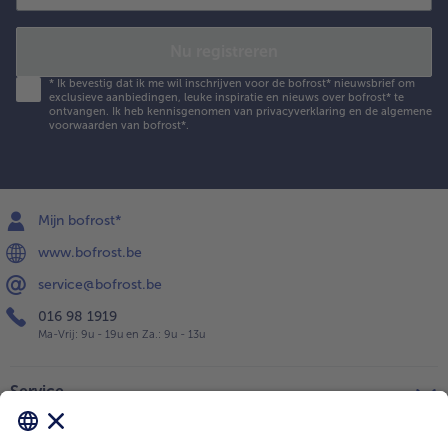
Nu registreren
*
Ik bevestig dat ik me wil inschrijven voor de bofrost* nieuwsbrief om
exclusieve aanbiedingen, leuke inspiratie en nieuws over bofrost* te
ontvangen. Ik heb kennisgenomen van
privacyverklaring
en de
algemene
voorwaarden
van bofrost*.
Mijn bofrost*
www.bofrost.be
service@bofrost.be
016 98 1919
Ma-Vrij: 9u - 19u en Za.: 9u - 13u
Service
Over ons