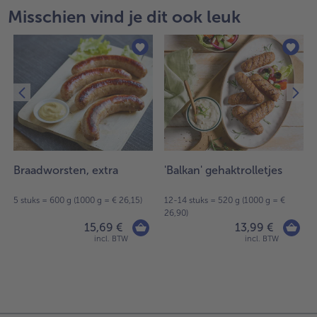
Misschien vind je dit ook leuk
Braadworsten, extra
'Balkan' gehaktrolletjes
5 stuks = 600 g (1000 g = € 26,15)
12-14 stuks = 520 g (1000 g = €
26,90)
15,69 €
13,99 €
incl. BTW
incl. BTW