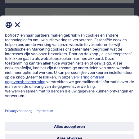
Nu registreren
*
Ik bevestig dat ik me wil inschrijven voor de bofrost* nieuwsbrief om
exclusieve aanbiedingen, leuke inspiratie en nieuws over bofrost* te
ontvangen. Ik heb kennisgenomen van
privacyverklaring
en de
algemene
voorwaarden
van bofrost*.
Mijn bofrost*
www.bofrost.be
service@bofrost.be
016 98 1919
Ma-Vrij: 9u - 19u en Za.: 9u - 13u
Service
Over ons