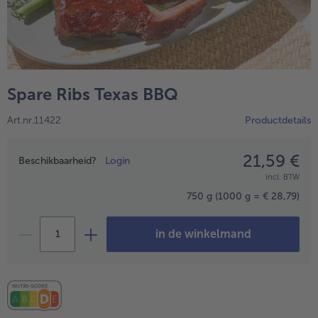
Spare Ribs Texas BBQ
Art.nr.11422
Productdetails
21,59 €
Prijsopgave
Beschikbaarheid?
Login
incl. BTW
- 5 € bij aankoop van 7 maaltijden naar keuze
750 g
(1000 g = € 28,79)
in de winkelmand