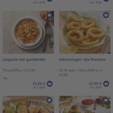
incl. BTW
incl. BTW
Linguine con gamberetti
Inktvisringen ‘alla Romana’
750 g (1000 g = € 21,32)
30-45 stuks = 500 g (1000 g = €
25,98)
15,99 €
12,99 €
incl. BTW
incl. BTW