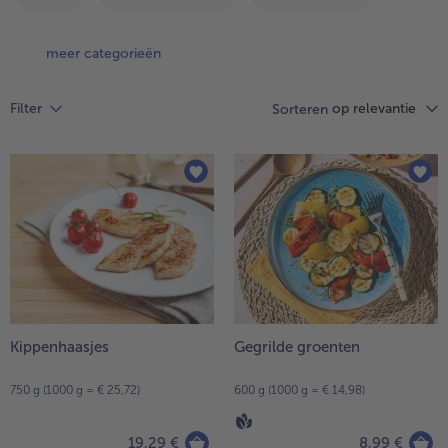
op
de
lijst.
meer categorieën
op relevantie
Filter
Sorteren
- 5 € bij aankoop van 7 maaltijden naar keuze
Kippenhaasjes
Gegrilde groenten
750 g (1000 g = € 25,72)
600 g (1000 g = € 14,98)
19,29 €
8,99 €