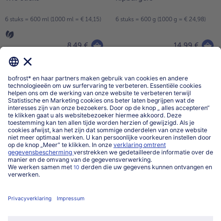
6 stuks = 600 ml (1000 ml = € 14,15)
6 stuks = 600 g (1000 g = € 24,98)
8,49 €
14,99 €
incl. BTW
incl. BTW
Thüringer braadworsten
Paella met kip en groenten
5 stuks = 500 g (1000 g = € 31,38)
1000 g
15,69 €
14,99 €
incl. BTW
incl. BTW