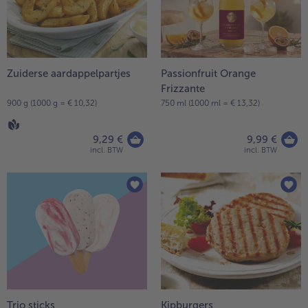
Zuiderse aardappelpartjes
Passionfruit Orange
Frizzante
900 g (1000 g = € 10,32)
750 ml (1000 ml = € 13,32)
9,29 €
9,99 €
incl. BTW
incl. BTW
Trio sticks
Kipburgers