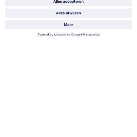
Rode Argentijnse
Vanille-pistachehoorntjes
garnaalstaarten 'easy peel'
450 g (1000 g = € 58,42)
8 stuks = 960 ml (1000 ml = € 14,05)
26,29 €
13,49 €
incl. BTW
incl. BTW