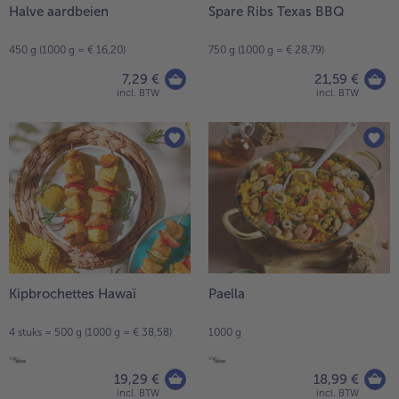
Halve aardbeien
Spare Ribs Texas BBQ
450 g (1000 g = € 16,20)
750 g (1000 g = € 28,79)
7,29 €
21,59 €
incl. BTW
incl. BTW
Kipbrochettes Hawaï
Paella
4 stuks = 500 g (1000 g = € 38,58)
1000 g
19,29 €
18,99 €
incl. BTW
incl. BTW