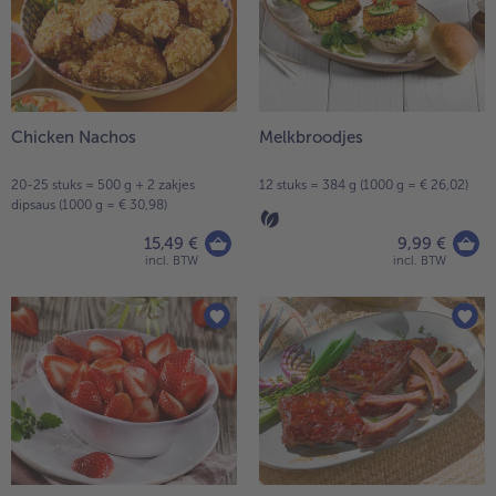
Chicken Nachos
Melkbroodjes
20-25 stuks = 500 g + 2 zakjes
12 stuks = 384 g (1000 g = € 26,02)
dipsaus (1000 g = € 30,98)
15,49 €
9,99 €
incl. BTW
incl. BTW