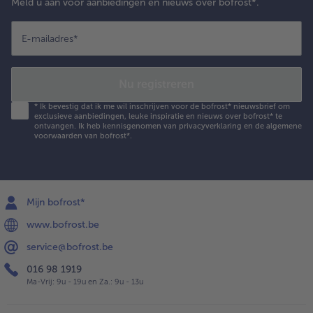
Meld u aan voor aanbiedingen en nieuws over bofrost*.
E-mailadres
*
Nu registreren
*
Ik bevestig dat ik me wil inschrijven voor de bofrost* nieuwsbrief om
exclusieve aanbiedingen, leuke inspiratie en nieuws over bofrost* te
ontvangen. Ik heb kennisgenomen van
privacyverklaring
en de
algemene
voorwaarden
van bofrost*.
Mijn bofrost*
www.bofrost.be
service@bofrost.be
016 98 1919
Ma-Vrij: 9u - 19u en Za.: 9u - 13u