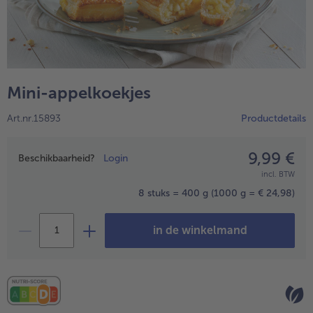
High Protein
alleHigh Protein
Veggie & Vegan
alleVeggie & Vegan
Mini-appelkoekjes
Art.nr.15893
Productdetails
9,99 €
Prijsopgave
Beschikbaarheid?
Login
incl. BTW
8 stuks = 400 g
(1000 g = € 24,98)
in de winkelmand
- 5 € bij aankoop van 7 maaltijden naar keuze