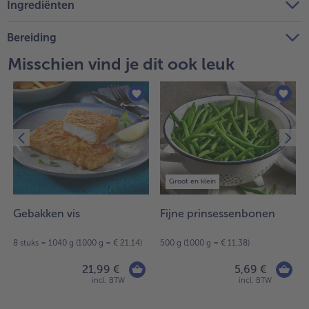
Ingrediënten
Bereiding
Misschien vind je dit ook leuk
Groot en klein
Gebakken vis
Fijne prinsessenbonen
8 stuks = 1040 g (1000 g = € 21,14)
500 g (1000 g = € 11,38)
21,99 €
5,69 €
incl. BTW
incl. BTW