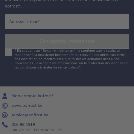
bofrost*.
Adresse e-mail
*
S'enregistrer maintenant
*
En cliquant sur "Sinscrire maintenant", je confirme que je souhaite
mabonner à la newsletter bofrost* afin de recevoir des offres exclusives,
des inspiration de recettes ainsi que toutes les actualités liées à nos
nouveautés. Je accepte les
informations sur la protection des données et
les conditions générales de vente bofrost*
.
Mon compte bofrost*
www.bofrost.be
service@bofrost.be
016 98 1919
Lun-Ven: 9h - 19h et Sa: 9h - 13h