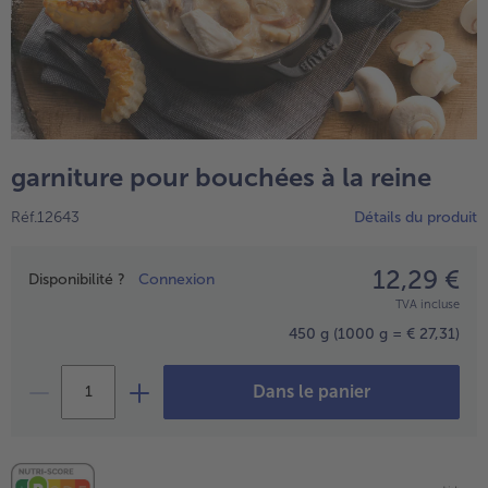
garniture pour bouchées à la reine
Réf.12643
Détails du produit
12,29 €
Prix
Disponibilité ?
Connexion
- € 5 à l’achat de 7 plats au choix
TVA incluse
450 g
(1000 g = € 27,31)
Dans le panier