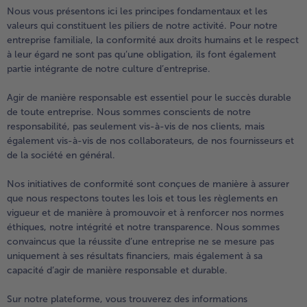
High Protein
Nous vous présentons ici les principes fondamentaux et les
valeurs qui constituent les piliers de notre activité. Pour notre
TousHigh Protein
entreprise familiale, la conformité aux droits humains et le respect
Veggie & Vegan
à leur égard ne sont pas qu’une obligation, ils font également
partie intégrante de notre culture d’entreprise.
TousVeggie & Vegan
Agir de manière responsable est essentiel pour le succès durable
de toute entreprise. Nous sommes conscients de notre
responsabilité, pas seulement vis-à-vis de nos clients, mais
également vis-à-vis de nos collaborateurs, de nos fournisseurs et
de la société en général.
Nos initiatives de conformité sont conçues de manière à assurer
que nous respectons toutes les lois et tous les règlements en
vigueur et de manière à promouvoir et à renforcer nos normes
éthiques, notre intégrité et notre transparence. Nous sommes
convaincus que la réussite d’une entreprise ne se mesure pas
uniquement à ses résultats financiers, mais également à sa
- € 5 à l’achat de 7 plats au choix
capacité d’agir de manière responsable et durable.
Sur notre plateforme, vous trouverez des informations