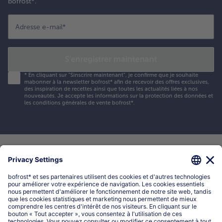
bofrost*.
Adresse e-mail
*
S'enregistrer maintenant
*
En cliquant sur "Sinscrire maintenant", je confirme que je souhaite
mabonner à la newsletter bofrost* afin de recevoir des offres exclusives,
des inspiration de recettes ainsi que toutes les actualités liées à nos
nouveautés. Je accepte les
informations sur la protection des données et
les conditions générales de vente bofrost*
.
Mon compte bofrost*
www.bofrost.be
service@bofrost.be
016 98 1919
Lun-Ven: 9h - 19h et Sa: 9h - 13h