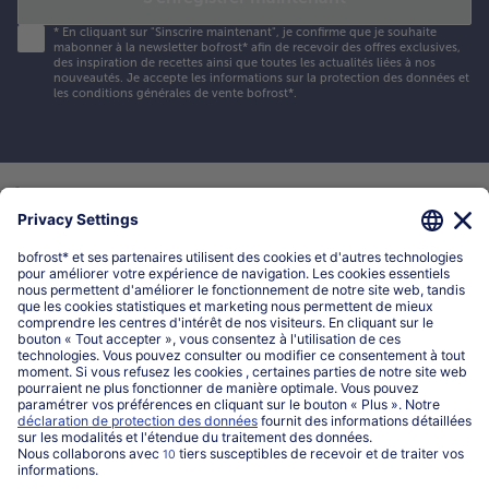
*
En cliquant sur "Sinscrire maintenant", je confirme que je souhaite
mabonner à la newsletter bofrost* afin de recevoir des offres exclusives,
des inspiration de recettes ainsi que toutes les actualités liées à nos
nouveautés. Je accepte les
informations sur la protection des données et
les conditions générales de vente bofrost*
.
Mon compte bofrost*
www.bofrost.be
service@bofrost.be
016 98 1919
Lun-Ven: 9h - 19h et Sa: 9h - 13h
Service
Qui sommes-nous?