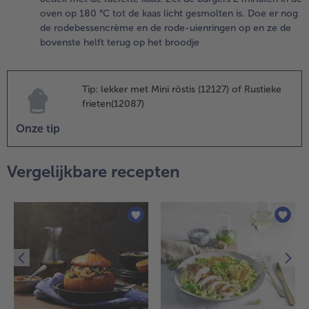
odekool
oven op 180 °C tot de kaas licht gesmolten is. Doe er nog
et appel
de rodebessencrème en de rode-uienringen op en ze de
itlekken in
bovenste helft terug op het broodje
en fijne
eef.
Tip: lekker met Mini röstis (12127) of Rustieke
.
frieten(12087)
ak de
roodjes met
Onze tip
akpapier op de
akplaat in het
idden van de
Vergelijkbare recepten
oorverwarmde
ven op 180 °C
edurende 12
inuten. Laat
e daarna 2
inuten rusten.
.
eng de