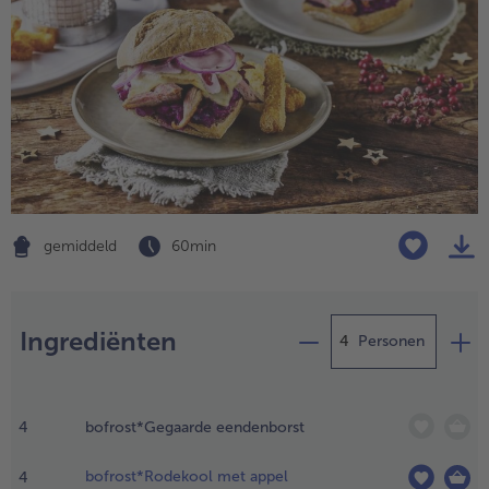
gemiddeld
60 min
Bereiding
- 5 € bij aankoop van 7 maaltijden naar keuze
Ingrediënten
Personen
aat de
endenborst
4
bofrost*Gegaarde eendenborst
ntdooien
n de folie.
bofrost*Rodekool met appel
4
erwijder