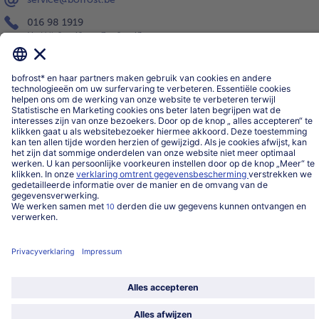
016 98 1919
Ma-Vrij: 9u - 19u en Za.: 9u - 13u
Service
Over ons
Categorieën