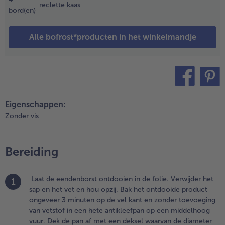
leiner is
reclette kaas
bord(en)
an de pan.
.
Alle bofrost*producten in het winkelmandje
erwarm de
ven voor op
00 °C
heteluchtoven
80 °C). Leg
teilen
pin it
et product
Eigenschappen:
et de vel
Zonder vis
ant naar
oven in een
venschotel
Bereiding
n voeg ook
et vet en het
ap toe. Laat
Laat de eendenborst ontdooien in de folie. Verwijder het
1
et vlees 20
sap en het vet en hou opzij. Bak het ontdooide product
inuten
ongeveer 3 minuten op de vel kant en zonder toevoeging
akken, met
van vetstof in een hete antikleefpan op een middelhoog
et
vuur. Dek de pan af met een deksel waarvan de diameter
venrooster in