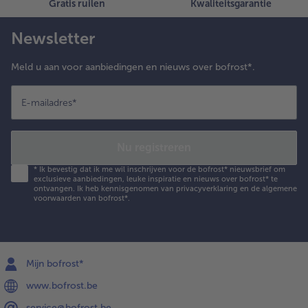
Gratis ruilen
Kwaliteitsgarantie
e raclette kaas.
et de burgers 2
Newsletter
inuten in de oven
p 180 °C tot de
Meld u aan voor aanbiedingen en nieuws over bofrost*.
aas licht
esmolten is. Doe
r nog de
E-mailadres
*
odebessencrème
n de rode-
ienringen op en ze
Nu registreren
e bovenste helft
erug op het
*
Ik bevestig dat ik me wil inschrijven voor de bofrost* nieuwsbrief om
exclusieve aanbiedingen, leuke inspiratie en nieuws over bofrost* te
roodje
ontvangen. Ik heb kennisgenomen van
privacyverklaring
en de
algemene
voorwaarden
van bofrost*.
Mijn bofrost*
www.bofrost.be
service@bofrost.be