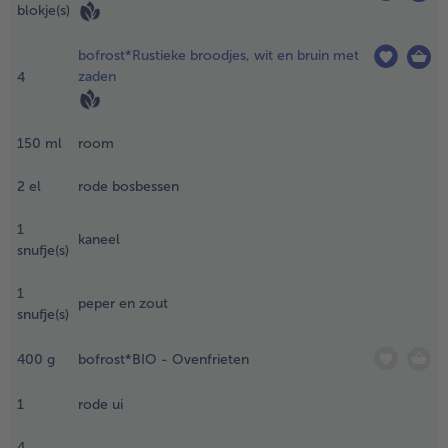
blokje(s)
et sap en
et vet en
ou opzij.
bofrost*Rustieke broodjes, wit en bruin met
ak het
zaden
4
ntdooide
roduct
ngeveer 3
150
ml
room
inuten op
e vel kant
2
el
rode bosbessen
n zonder
oevoeging
1
kaneel
an vetstof
snufje(s)
n een hete
ntikleefpan
1
peper en zout
p een
snufje(s)
iddelhoog
uur. Dek de
400
g
bofrost*BIO - Ovenfrieten
an af met
en deksel
1
rode ui
aarvan de
iameter
4