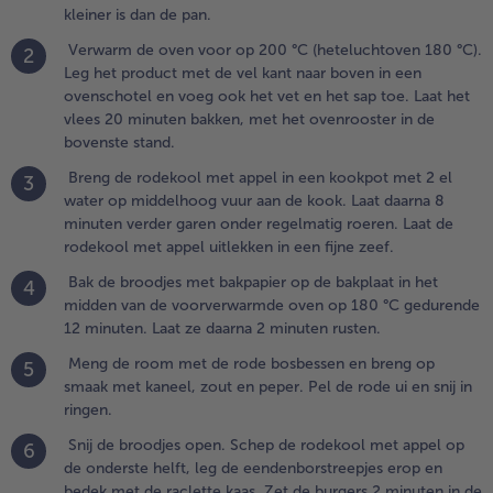
kleiner is dan de pan.
e bovenste
tand.
Verwarm de oven voor op 200 °C (heteluchtoven 180 °C).
2
Leg het product met de vel kant naar boven in een
.
ovenschotel en voeg ook het vet en het sap toe. Laat het
reng de
vlees 20 minuten bakken, met het ovenrooster in de
odekool
bovenste stand.
et appel
Breng de rodekool met appel in een kookpot met 2 el
3
n een
water op middelhoog vuur aan de kook. Laat daarna 8
ookpot
minuten verder garen onder regelmatig roeren. Laat de
et 2 el
rodekool met appel uitlekken in een fijne zeef.
ater op
iddelhoog
Bak de broodjes met bakpapier op de bakplaat in het
4
uur aan de
midden van de voorverwarmde oven op 180 °C gedurende
ook. Laat
12 minuten. Laat ze daarna 2 minuten rusten.
aarna 8
Meng de room met de rode bosbessen en breng op
5
inuten
smaak met kaneel, zout en peper. Pel de rode ui en snij in
erder
ringen.
aren onder
egelmatig
Snij de broodjes open. Schep de rodekool met appel op
6
oeren. Laat
de onderste helft, leg de eendenborstreepjes erop en
e
bedek met de raclette kaas. Zet de burgers 2 minuten in de