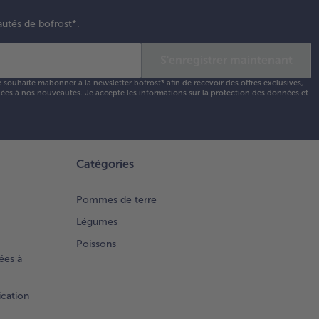
autés de bofrost*.
S'enregistrer maintenant
e souhaite mabonner à la newsletter bofrost* afin de recevoir des offres exclusives,
 liées à nos nouveautés. Je accepte les
informations sur la protection des données et
Catégories
Pommes de terre
Légumes
Poissons
ées à
ication