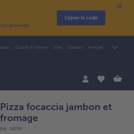
Copier le code
ions générales
.
taires
Qualité & Service
Jobs
Contact
Français
Pizza focaccia jambon et
fromage
Réf. 08299