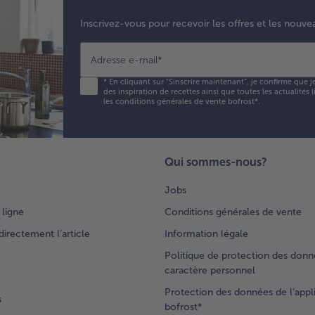
Inscrivez-vous pour recevoir les offres et les nouve
Adresse e-mail
*
*
En cliquant sur "Sinscrire maintenant", je confirme que j
des inspiration de recettes ainsi que toutes les actualités
les conditions générales de vente bofrost*
.
Qui sommes-nous?
Jobs
 ligne
Conditions générales de vente
rectement l’article
Information légale
Politique de protection des donn
caractère personnel
Protection des données de l’appl
s
bofrost*