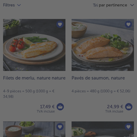
High Protein
par pertinence
Filtres
Vous
Tri
avez
TousHigh Protein
12
Veggie & Vegan
articles
sur
TousVeggie & Vegan
la
liste.
Filets de merlu, nature nature
Pavés de saumon, nature
4-9 pièces = 500 g (1000 g = €
4 pièces = 480 g (1000 g = € 52,06)
34,98)
17,49 €
24,99 €
TVA incluse
TVA incluse
- € 5 à l’achat de 7 plats au choix