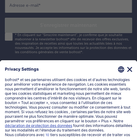
Adresse e-mail
*
S'enregistrer maintenant
*
En cliquant sur "Sinscrire maintenant", je confirme que je souhaite
mabonner à la newsletter bofrost* afin de recevoir des offres exclusives,
des inspiration de recettes ainsi que toutes les actualités liées à nos
nouveautés. Je accepte les
informations sur la protection des données et
les conditions générales de vente bofrost*
.
Mon compte bofrost*
www.bofrost.be
service@bofrost.be
016 98 1919
Lun-Ven: 9h - 19h et Sa: 9h - 13h
Service