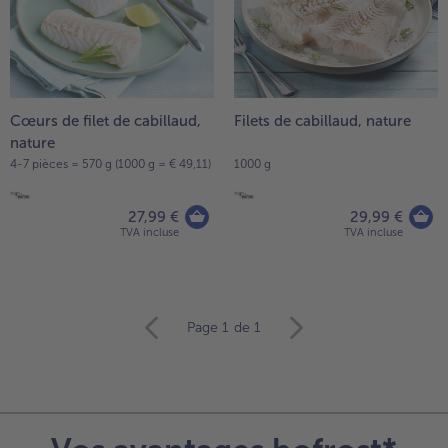
Cœurs de filet de cabillaud,
Filets de cabillaud, nature
nature
4-7 pièces = 570 g (1000 g = € 49,11)
1000 g
27,99 €
29,99 €
TVA incluse
TVA incluse
Continuer
Page 1
de 1
avec
la
vue
d’ensemble
des
articles.