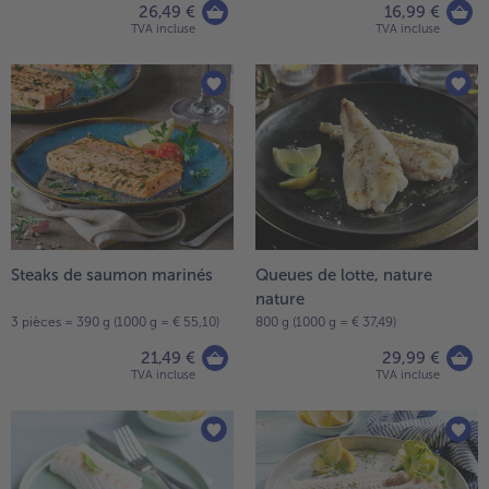
26,49 €
16,99 €
TVA incluse
TVA incluse
Steaks de saumon marinés
Queues de lotte, nature
nature
3 pièces = 390 g (1000 g = € 55,10)
800 g (1000 g = € 37,49)
21,49 €
29,99 €
TVA incluse
TVA incluse