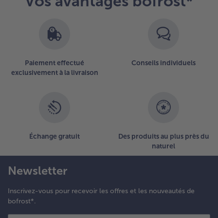
Vos avantages bofrost*
Vous
avez
12
articles
sur
la
Paiement effectué
Conseils individuels
liste.
exclusivement à la livraison
Échange gratuit
Des produits au plus près du
naturel
Newsletter
Inscrivez-vous pour recevoir les offres et les nouveautés de
bofrost*.