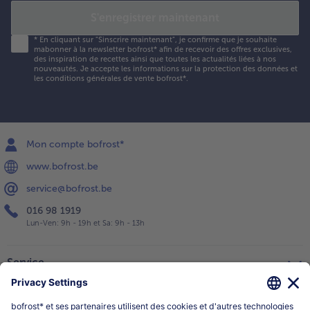
S'enregistrer maintenant
*
En cliquant sur "Sinscrire maintenant", je confirme que je souhaite
mabonner à la newsletter bofrost* afin de recevoir des offres exclusives,
des inspiration de recettes ainsi que toutes les actualités liées à nos
nouveautés. Je accepte les
informations sur la protection des données et
les conditions générales de vente bofrost*
.
Mon compte bofrost*
www.bofrost.be
service@bofrost.be
016 98 1919
Lun-Ven: 9h - 19h et Sa: 9h - 13h
Service
Qui sommes-nous?