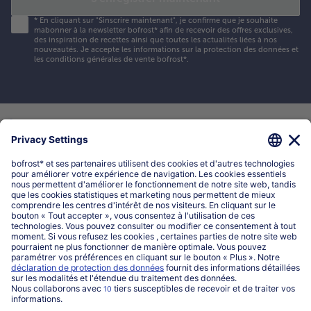
*
En cliquant sur "Sinscrire maintenant", je confirme que je souhaite
mabonner à la newsletter bofrost* afin de recevoir des offres exclusives,
des inspiration de recettes ainsi que toutes les actualités liées à nos
nouveautés. Je accepte les
informations sur la protection des données et
les conditions générales de vente bofrost*
.
Mon compte bofrost*
www.bofrost.be
service@bofrost.be
016 98 1919
Lun-Ven: 9h - 19h et Sa: 9h - 13h
Service
Qui sommes-nous?