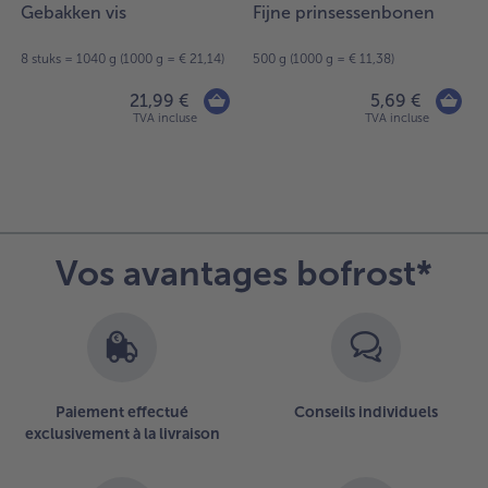
Gebakken vis
Fijne prinsessenbonen
8 stuks = 1040 g (1000 g = € 21,14)
500 g (1000 g = € 11,38)
21,99 €
5,69 €
TVA incluse
TVA incluse
Vos avantages bofrost*
Paiement effectué
Conseils individuels
exclusivement à la livraison