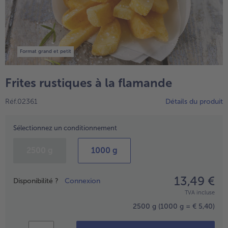
Format grand et petit
Frites rustiques à la flamande
Réf.02361
Détails du produit
Sélectionnez un conditionnement
- € 5 à l’achat de 7 plats au choix
2500 g
1000 g
13,49 €
Prix
Disponibilité ?
Connexion
TVA incluse
2500 g
(1000 g = € 5,40)