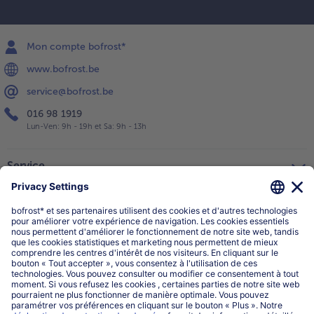
Mon compte bofrost*
www.bofrost.be
service@bofrost.be
016 98 1919
Lun-Ven: 9h - 19h et Sa: 9h - 13h
Service
Qui sommes-nous?
Catégories