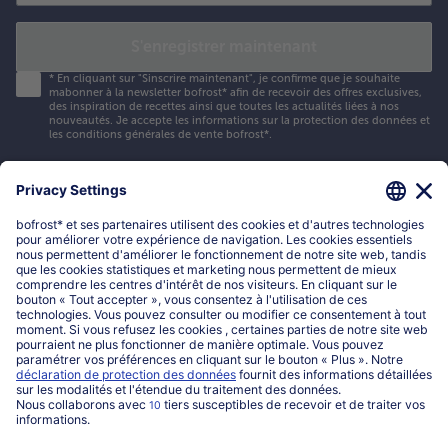
S'enregistrer maintenant
*
En cliquant sur "Sinscrire maintenant", je confirme que je souhaite
mabonner à la newsletter bofrost* afin de recevoir des offres exclusives,
des inspiration de recettes ainsi que toutes les actualités liées à nos
nouveautés. Je accepte les
informations sur la protection des données et
les conditions générales de vente bofrost*
.
Mon compte bofrost*
www.bofrost.be
service@bofrost.be
016 98 1919
Lun-Ven: 9h - 19h et Sa: 9h - 13h
Service