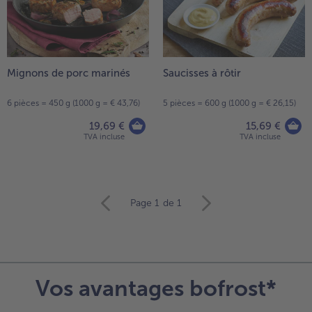
Mignons de porc marinés
Saucisses à rôtir
6 pièces = 450 g (1000 g = € 43,76)
5 pièces = 600 g (1000 g = € 26,15)
19,69 €
15,69 €
TVA incluse
TVA incluse
Continuer
Page 1
de 1
avec
la
vue
d’ensemble
des
Vos avantages bofrost*
articles.
Vous
avez