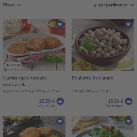
High Protein
par pertinence
Filtres
Vous
Tri
avez
TousHigh Protein
26
Veggie & Vegan
articles
sur
TousVeggie & Vegan
la
liste.
Nouveau
Hamburgers tomate-
Boulettes de viande
mozzarella
4 pièces = 400 g (1000 g = € 33,48)
800 g (1000 g = € 19,49)
13,39 €
15,59 €
TVA incluse
TVA incluse
- € 5 à l’achat de 7 plats au choix