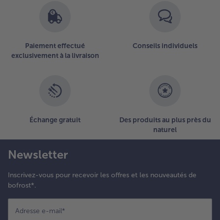
26
articles
sur
la
Paiement effectué
Conseils individuels
liste.
exclusivement à la livraison
Échange gratuit
Des produits au plus près du
naturel
Newsletter
Inscrivez-vous pour recevoir les offres et les nouveautés de
bofrost*.
Adresse e-mail
*