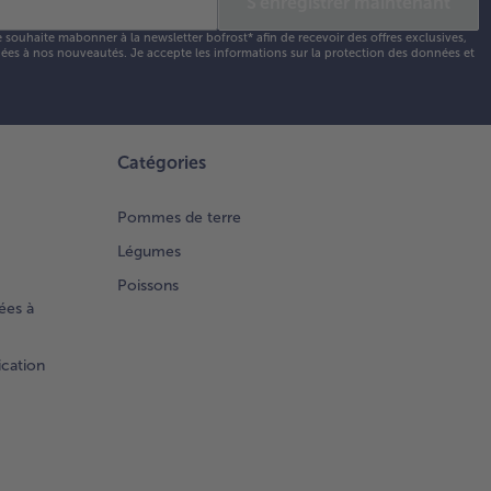
S'enregistrer maintenant
e souhaite mabonner à la newsletter bofrost* afin de recevoir des offres exclusives,
 liées à nos nouveautés. Je accepte les
informations sur la protection des données et
Catégories
Pommes de terre
Légumes
Poissons
ées à
ication