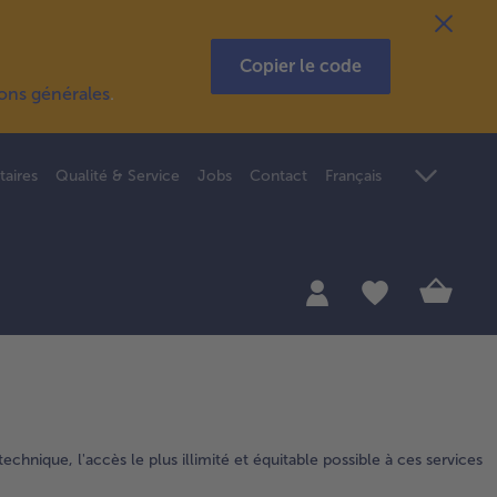
Copier le code
ions générales
.
taires
Qualité & Service
Jobs
Contact
Français
echnique, l'accès le plus illimité et équitable possible à ces services