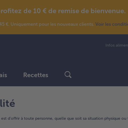
fitez de 10 € de remise de bienvenue.
5 €. Uniquement pour les nouveaux clients.
Voir les condit
Infos alimen
ais
Recettes
lité
est d'offrir à toute personne, quelle que soit sa situation physique ou t