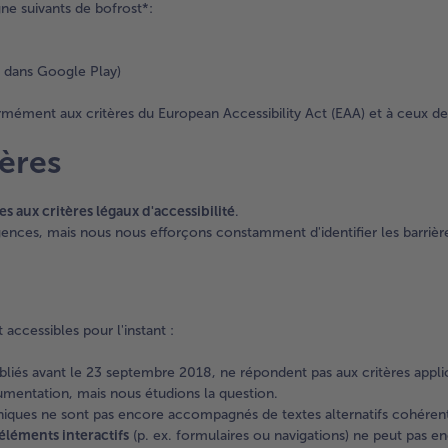
igne suivants de bofrost*:
et dans Google Play)
mément aux critères du European Accessibility Act (EAA) et à ceux de
tères
 aux critères légaux d'accessibilité
.
ces, mais nous nous efforçons constamment d'identifier les barrières 
accessibles pour l'instant :
publiés avant le 23 septembre 2018, ne répondent pas aux critères appl
cumentation, mais nous étudions la question.
hiques ne sont pas encore accompagnés de textes alternatifs cohérent
éléments interactifs
(p. ex. formulaires ou navigations) ne peut pas enco