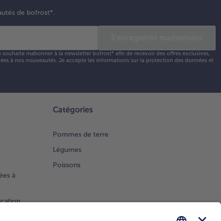
autés de bofrost*.
S'enregistrer maintenant
e souhaite mabonner à la newsletter bofrost* afin de recevoir des offres exclusives,
 liées à nos nouveautés. Je accepte les
informations sur la protection des données et
Catégories
Pommes de terre
Légumes
Poissons
ées à
ication