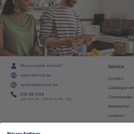
Mon compte bofrost*
Service
www.bofrost.be
Contact
service@bofrost.be
Catalogue en
016 98 1919
Commander di
Lun-Ven: 9h - 19h et Sa: 9h - 13h
Newsletter
Livraison
Vos question