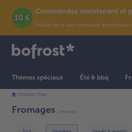
Commandez maintenant et pro
Valable lors d’une commande de minimum 4
Thèmes spéciaux
Été & bbq
Fr
Produits
Frais
Fromages
1 produits
Fromages
Tout
Yaourts & desserts