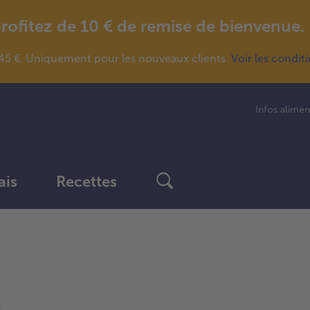
fitez de 10 € de remise de bienvenue.
5 €. Uniquement pour les nouveaux clients.
Voir les condit
Infos alimen
ais
Recettes
Continuer
avec
la
vue
d’ensemble