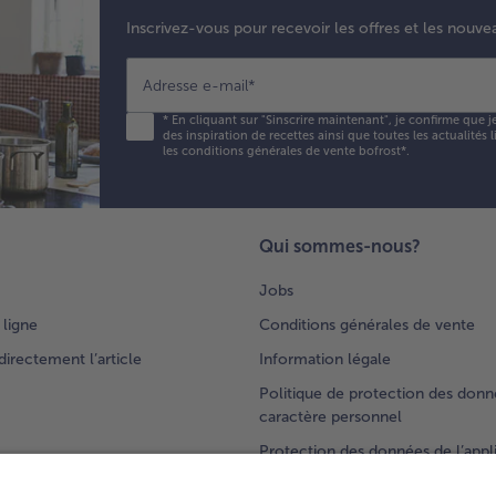
Inscrivez-vous pour recevoir les offres et les nouve
Adresse e-mail
*
*
En cliquant sur "Sinscrire maintenant", je confirme que j
des inspiration de recettes ainsi que toutes les actualités
les conditions générales de vente bofrost*
.
Qui sommes-nous?
Jobs
 ligne
Conditions générales de vente
rectement l’article
Information légale
Politique de protection des donn
caractère personnel
Protection des données de l’appl
s
bofrost*