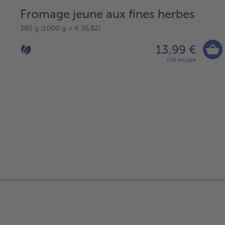
Fromage jeune aux fines herbes
380 g (1000 g = € 36,82)
13,99 €
TVA incluse
Continuer
avec
la
vue
d’ensemble
des
articles.
Vous
avez
1