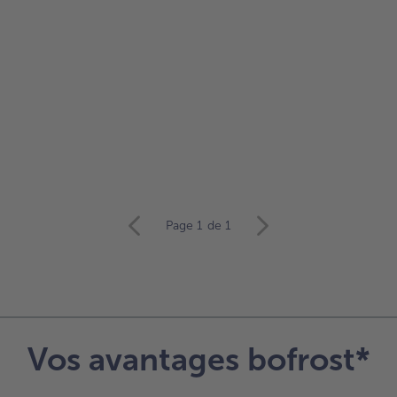
Page 1
de 1
Vos avantages bofrost*