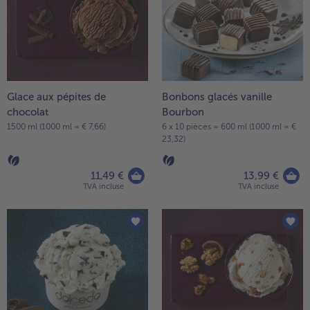
Glace aux pépites de
Bonbons glacés vanille
chocolat
Bourbon
1500 ml (1000 ml = € 7,66)
6 x 10 pièces = 600 ml (1000 ml = €
23,32)
11,49 €
13,99 €
TVA incluse
TVA incluse