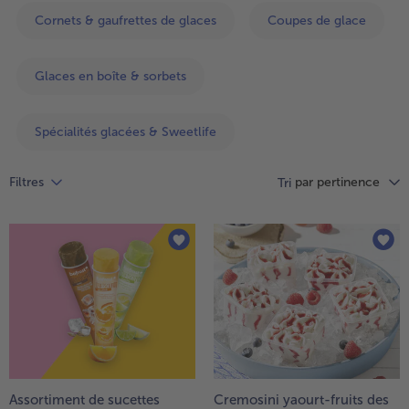
Vous
Cornets & gaufrettes de glaces
Coupes de glace
avez
69
articles
Glaces en boîte & sorbets
sur
la
liste.
Spécialités glacées & Sweetlife
par pertinence
Filtres
Tri
- € 5 à l’achat de 7 plats au choix
Assortiment de sucettes
Cremosini yaourt-fruits des