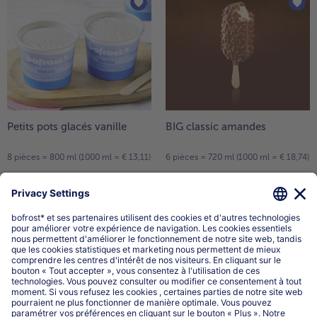
Petits pots glacés vanille
BIG classic amandes
8 pièces = 800 ml (1000 ml = € 13,11)
6 pièces = 720 ml (1000 ml = € 18,74)
10,49 €
13,49 €
TVA incluse
TVA incluse