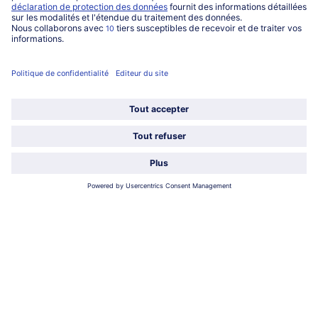
Sticks trio
Bâtonnets glacés 'duo de
fruits'
6 pièces = 600 ml (1000 ml = € 14,15)
6 pièces = 360 ml (1000 ml = €
16,64)
8,49 €
5,99 €
TVA incluse
TVA incluse
free Trio glacé
Cornets ‘Caramel-Love’