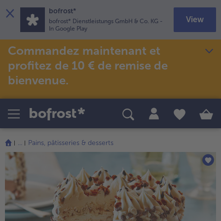
×
bofrost*
View
bofrost* Dienstleistungs GmbH & Co. KG
-
In Google Play
Commandez maintenant et
Thèmes spéciaux
Recettes
profitez de 10 € de remise de
Salades
Promotions
bienvenue.
TousSalades
Snacks & en-cas
TousPromotions
TousSnacks & en-cas
bofrost*free
(sans gluten ; sans blé et/ou sans lactose)
Poissons & fruits de mer
TousPoissons & fruits de mer
Redécouvrir les grands classiques
Tousbofrost*free
(sans gluten ; sans blé et/ou sans lactose)
Friteuse à air chaud
TousRedécouvrir les grands classiques
...
Pains, pâtisseries & desserts
TousFriteuse à air chaud
High Protein
TousHigh Protein
Veggie & Vegan
TousVeggie & Vegan