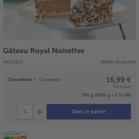
Gâteau Royal Noisettes
Réf.15816
Détails du produit
16,99 €
Prix
Disponibilité ?
Connexion
- € 5 à l’achat de 7 plats au choix
TVA incluse
330 g
(1000 g = € 51,48)
Dans le panier