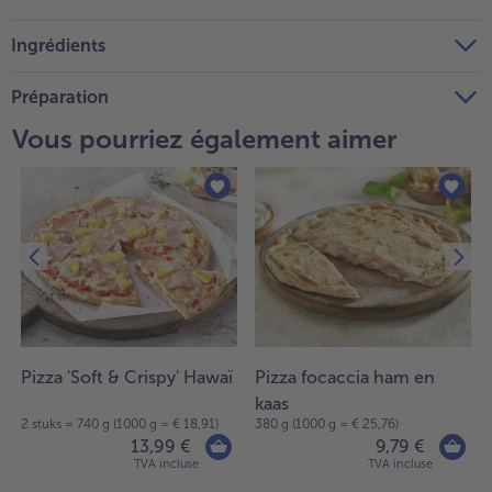
Ingrédients
Préparation
Vous pourriez également aimer
Pizza 'Soft & Crispy' Hawaï
Pizza focaccia ham en
kaas
2 stuks = 740 g (1000 g = € 18,91)
380 g (1000 g = € 25,76)
13,99 €
9,79 €
TVA incluse
TVA incluse