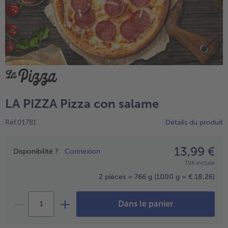
High Protein
TousHigh Protein
Veggie & Vegan
TousVeggie & Vegan
LA PIZZA Pizza con salame
Réf.01781
Détails du produit
13,99 €
Prix
Disponibilité ?
Connexion
TVA incluse
2 pièces = 766 g
(1000 g = € 18,26)
- € 5 à l’achat de 7 plats au choix
Dans le panier