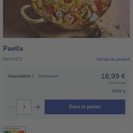
Paella
Réf.00272
Détails du produit
18,99 €
Prix
Disponibilité ?
Connexion
- € 5 à l’achat de 7 plats au choix
TVA incluse
1000 g
Dans le panier