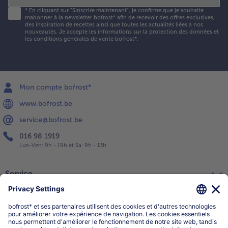
*
En cliquant sur "Sinscrire maintenant", je confirme que je souhaite
mabonner à la newsletter bofrost* afin de recevoir des offres exclusives,
des inspiration de recettes ainsi que toutes les actualités liées à nos
nouveautés. Je accepte les
informations sur la protection des données et
les conditions générales de vente bofrost*
.
Mon compte bofrost*
www.bofrost.be
service@bofrost.be
016 98 1919
Lun-Ven: 9h - 19h et Sa: 9h - 13h
Service
Qui sommes-nous?
Catégories