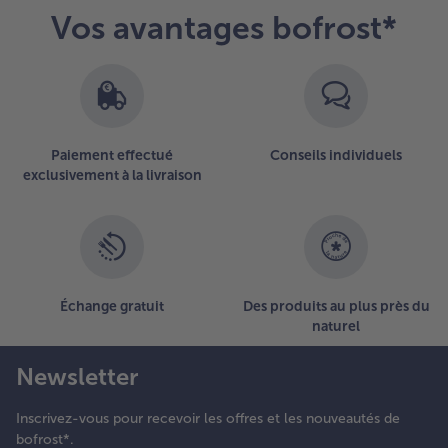
Vos avantages bofrost*
articles.
Vous
avez
37
articles
sur
la
Paiement effectué
Conseils individuels
liste.
exclusivement à la livraison
Échange gratuit
Des produits au plus près du
naturel
Newsletter
Inscrivez-vous pour recevoir les offres et les nouveautés de
bofrost*.