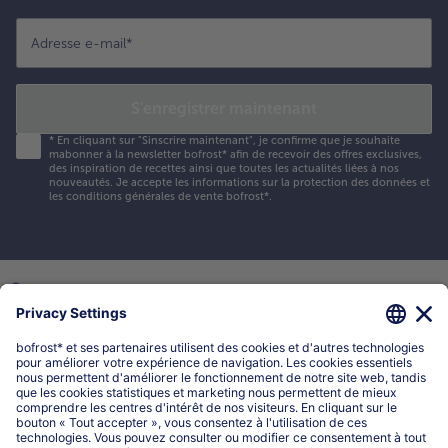
Adresse e-mail
*
S'enregistrer maintenant
*
En cliquant sur "Sinscrire maintenant", je confirme que je souhaite
mabonner à la newsletter bofrost* afin de recevoir des offres exclusives,
des inspiration de recettes ainsi que toutes les actualités liées à nos
nouveautés. Je accepte les
informations sur la protection des données et
les conditions générales de vente bofrost*
.
Mon compte bofrost*
www.bofrost.be
service@bofrost.be
016 98 1919
Lun-Ven: 9h - 19h et Sa: 9h - 13h