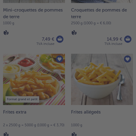
Mini-croquettes de pommes
Croquettes de pommes de
de terre
terre
1000 g
2500 g (1000 g = € 6,00)
7,49 €
14,99 €
TVA incluse
TVA incluse
Format grand et petit
Frites extra
Frites allégeés
2 x 2500 g = 5000 g (1000 g = € 3,70)
1000 g