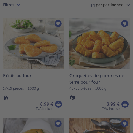
High Protein
par pertinence
Filtres
Vous
Tri
avez
TousHigh Protein
37
Veggie & Vegan
articles
sur
TousVeggie & Vegan
la
liste.
Röstis au four
Croquettes de pommes de
terre pour four
17-19 pièces = 1000 g
45-55 pièces = 1000 g
8,99 €
8,99 €
TVA incluse
TVA incluse
- € 5 à l’achat de 7 plats au choix