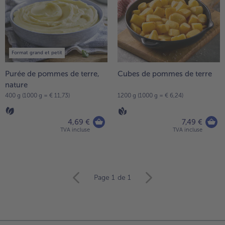
Format grand et petit
Purée de pommes de terre,
Cubes de pommes de terre
nature
400 g (1000 g = € 11,73)
1200 g (1000 g = € 6,24)
4,69 €
7,49 €
TVA incluse
TVA incluse
Continuer
Page 1
de 1
avec
la
vue
d’ensemble
des