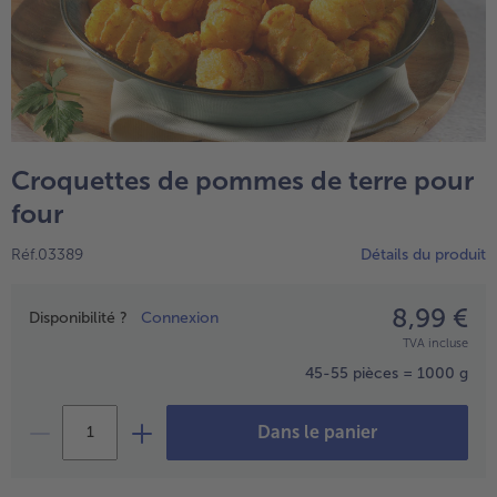
High Protein
TousHigh Protein
Veggie & Vegan
TousVeggie & Vegan
Croquettes de pommes de terre pour
four
Réf.03389
Détails du produit
8,99 €
Prix
Disponibilité ?
Connexion
TVA incluse
45-55 pièces = 1000 g
Dans le panier
- € 5 à l’achat de 7 plats au choix