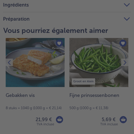
Ingrédients
Préparation
Vous pourriez également aimer
Groot en klein
Gebakken vis
Fijne prinsessenbonen
8 stuks = 1040 g (1000 g = € 21,14)
500 g (1000 g = € 11,38)
21,99 €
5,69 €
TVA incluse
TVA incluse