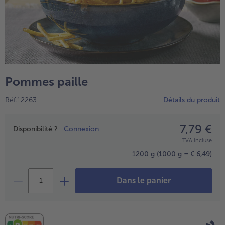
Pommes paille
Réf.12263
Détails du produit
7,79 €
Prix
Disponibilité ?
Connexion
- € 5 à l’achat de 7 plats au choix
TVA incluse
1200 g
(1000 g = € 6,49)
Dans le panier