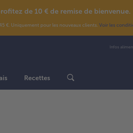
fitez de 10 € de remise de bienvenue.
5 €. Uniquement pour les nouveaux clients.
Voir les condit
Infos alimen
ais
Recettes
Continuer
avec
la
vue
d’ensemble