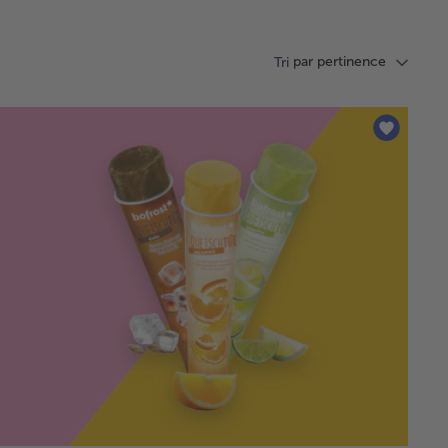
par pertinence
Tri