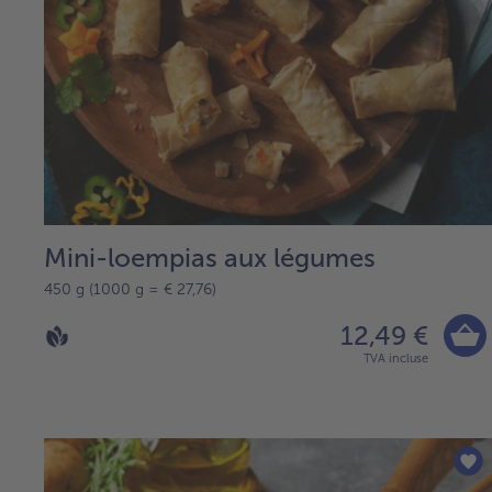
Mini-loempias aux légumes
450 g (1000 g = € 27,76)
12,49 €
TVA incluse