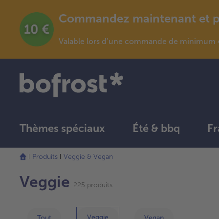
Commandez maintenant et pro
Valable lors d’une commande de minimum 4
Thèmes spéciaux
Été & bbq
Fr
La
Produits
Veggie & Vegan
liste
a
Veggie
été
225 produits
actualisée.
Veggie
Tout
Vegan