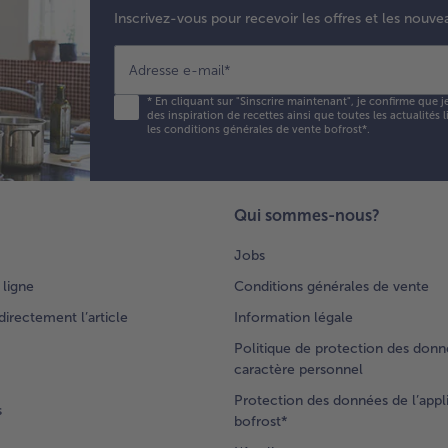
Inscrivez-vous pour recevoir les offres et les nouve
Adresse e-mail
*
*
En cliquant sur "Sinscrire maintenant", je confirme que j
des inspiration de recettes ainsi que toutes les actualités
les conditions générales de vente bofrost*
.
Qui sommes-nous?
Jobs
 ligne
Conditions générales de vente
rectement l’article
Information légale
Politique de protection des donn
caractère personnel
Protection des données de l’appl
s
bofrost*