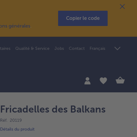
Copier le code
ions générales
.
taires
Qualité & Service
Jobs
Contact
Français
Fricadelles des Balkans
Réf. 20119
Détails du produit