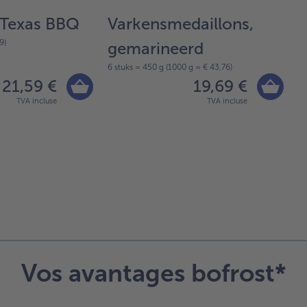
 Texas BBQ
Varkensmedaillons,
T
9)
gemarineerd
b
6 stuks = 450 g (1000 g = € 43,76)
5 
21,59 €
19,69 €
TVA incluse
TVA incluse
Vos avantages bofrost*