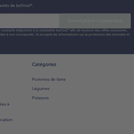
autés de bofrost*.
S'enregistrer maintenant
e souhaite mabonner à la newsletter bofrost* afin de recevoir des offres exclusives,
 liées à nos nouveautés. Je accepte les
informations sur la protection des données et
Catégories
Pommes de terre
Légumes
Poissons
ées à
ication