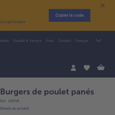
Copier le code
ions générales
.
taires
Qualité & Service
Jobs
Contact
Français
Burgers de poulet panés
Réf. 08098
Détails du produit