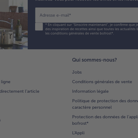
Adresse e-mail
*
*
En cliquant sur "Sinscrire maintenant", je confirme que j
des inspiration de recettes ainsi que toutes les actualités
les conditions générales de vente bofrost*
.
Qui sommes-nous?
Jobs
 ligne
Conditions générales de vente
rectement l’article
Information légale
Politique de protection des donn
caractère personnel
Protection des données de l’appl
s
bofrost*
L'Appli