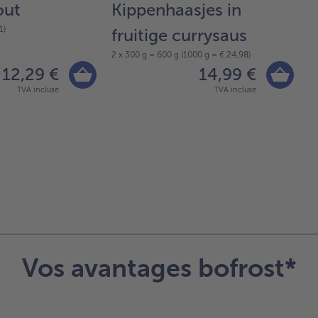
out
Kippenhaasjes in
K
1)
fruitige currysaus
g
2 x 300 g = 600 g (1000 g = € 24,98)
70
12,29 €
14,99 €
TVA incluse
TVA incluse
Vos avantages bofrost*