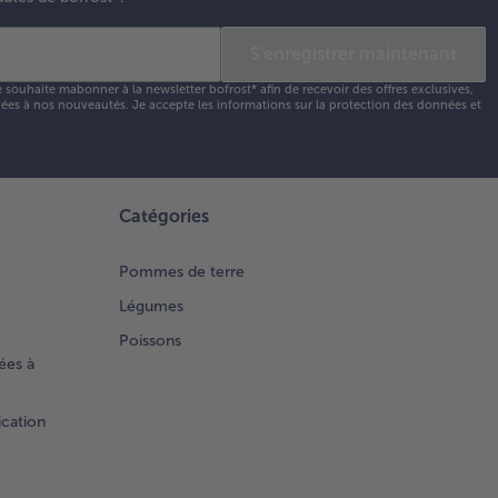
S'enregistrer maintenant
e souhaite mabonner à la newsletter bofrost* afin de recevoir des offres exclusives,
 liées à nos nouveautés. Je accepte les
informations sur la protection des données et
Catégories
Pommes de terre
Légumes
Poissons
ées à
ication