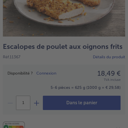
Escalopes de poulet aux oignons frits
Réf.11367
Détails du produit
18,49 €
Prix
Disponibilité ?
Connexion
- € 5 à l’achat de 7 plats au choix
TVA incluse
5-6 pièces = 625 g
(1000 g = € 29,58)
Dans le panier