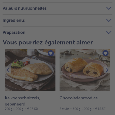
Valeurs nutritionnelles
Ingrédients
Préparation
Vous pourriez également aimer
Kalkoenschnitzels,
Chocoladebroodjes
gepaneerd
)
700 g (1000 g = € 27,13)
8 stuks = 600 g (1000 g = € 18,32)