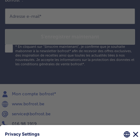
bofrost*.
Adresse e-mail
*
S'enregistrer maintenant
*
En cliquant sur "Sinscrire maintenant", je confirme que je souhaite
mabonner à la newsletter bofrost* afin de recevoir des offres exclusives,
des inspiration de recettes ainsi que toutes les actualités liées à nos
nouveautés. Je accepte les
informations sur la protection des données et
les conditions générales de vente bofrost*
.
Mon compte bofrost*
www.bofrost.be
service@bofrost.be
016 98 1919
Lun-Ven: 9h - 19h et Sa: 9h - 13h