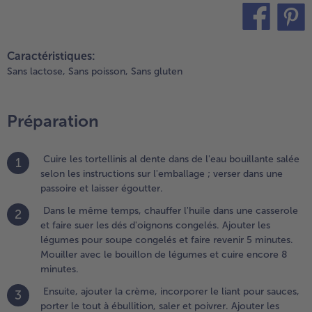
uer les
és
'oignons
teilen
pin it
ongelés.
Caractéristiques:
jouter
Sans lactose,
Sans poisson,
Sans gluten
es
égumes
our
Préparation
oupe
ongelés
t faire
Cuire les tortellinis al dente dans de l'eau bouillante salée
1
evenir 5
selon les instructions sur l'emballage ; verser dans une
inutes.
passoire et laisser égoutter.
ouiller
vec le
Dans le même temps, chauffer l'huile dans une casserole
2
ouillon
et faire suer les dés d'oignons congelés. Ajouter les
e
légumes pour soupe congelés et faire revenir 5 minutes.
égumes
Mouiller avec le bouillon de légumes et cuire encore 8
t cuire
minutes.
ncore 8
Ensuite, ajouter la crème, incorporer le liant pour sauces,
3
inutes.
porter le tout à ébullition, saler et poivrer. Ajouter les