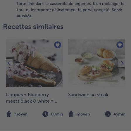
tortellinis dans la casserole de légumes, bien mélanger le
.
tout et incorporer délicatement le persil congelé. Servir
nsuite,
aussitôt.
jouter la
rème,
Recettes similaires
ncorporer le
iant pour
auces,
orter le
out à
bullition,
aler et
oivrer.
jouter les
rtellinis
ans la
Coupes « Blueberry
Sandwich au steak
asserole de
meets black & white »
égumes,
French style
ien
n
moyen
60min
moyen
45min
élanger le
out et
ncorporer