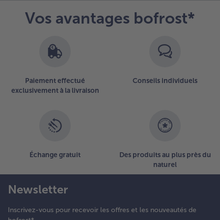
élicatement
Vos avantages bofrost*
e persil
ongelé.
ervir
ussitôt.
Paiement effectué
Conseils individuels
exclusivement à la livraison
Échange gratuit
Des produits au plus près du
naturel
Newsletter
Inscrivez-vous pour recevoir les offres et les nouveautés de