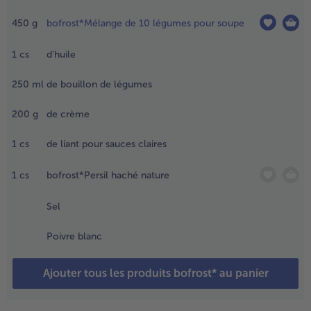
ouillante
450
g
bofrost*Mélange de 10 légumes pour soupe
alée selon
es
nstructions
1
cs
d'huile
ur
'emballage
250
ml
de bouillon de légumes
 verser
ans une
200
g
de crème
assoire et
aisser
1
cs
de liant pour sauces claires
goutter.
1
cs
bofrost*Persil haché nature
.
ans le
Sel
ême
emps,
Poivre blanc
hauffer
huile
ans une
Ajouter tous les produits bofrost* au panier
asserole
t faire