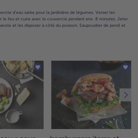
per
Fai
erole d’eau salée pour la jardinière de légumes. Verser les
fon
r le feu et cuire avec le couvercle pendant env. 8 minutes. Jeter
beu
serole et les disposer à côté du poisson. Saupoudrer de persil et
da
cas
et 
rev
les
oi
en 
Bie
mé
les
oig
le 
les
her
ch
et 
mo
dan