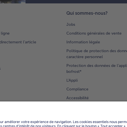
poi
fou
hau
Qui sommes-nous?
pe
env
Jobs
min
 ligne
Conditions générales de vente
4.
rectement l’article
Information légale
4 
Politique de protection des donn
ce
caractère personnel
por
ébu
Protection des données de l’appl
s
un
bofrost*
cas
L'Appli
d’e
Compliance
pou
jar
Accessibilité
de
lé
Ver
lé
sur