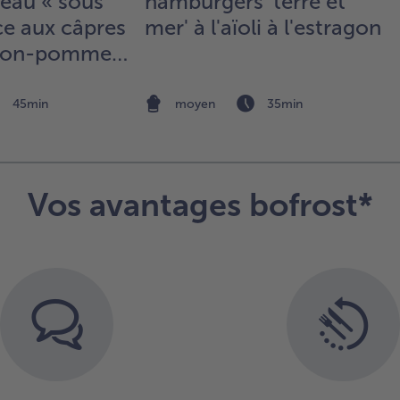
veau « sous
hamburgers 'terre et
sal
ce aux câpres
mer' à l'aïoli à l'estragon
pui
 thon-pommes
et
poi
45min
moyen
35min
3.
3
Pré
le 
20
Vos avantages bofrost*
(m
tra
18
cha
tou
Sal
poi
fil
de
et 
dan