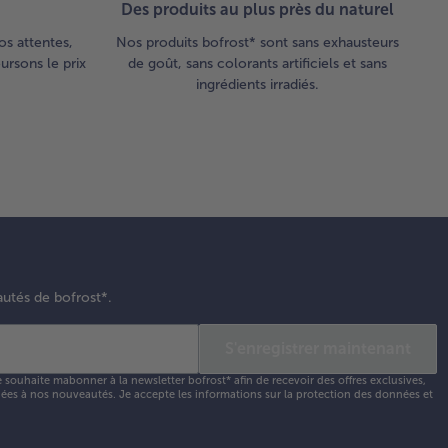
ine.
Des produits au plus près du naturel
oter
os attentes,
Nos produits bofrost* sont sans exhausteurs
xcès de
rsons le prix
de goût, sans colorants artificiels et sans
ine et
ingrédients irradiés.
re revenir
elques
tants le
sson des
ux côtés
s l’huile
aude
ne
le.
upoudrer
autés de bofrost*.
paration
 herbes
S'enregistrer maintenant
 les filets
e souhaite mabonner à la newsletter bofrost* afin de recevoir des offres exclusives,
appuyer
 liées à nos nouveautés. Je accepte les
informations sur la protection des données et
gèrement.
tre le