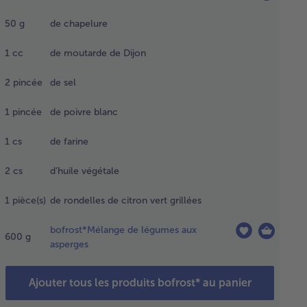
eures au
rigérateur).
50
g
de chapelure
cer sous
filet d’eau
1
cc
de moutarde de Dijon
ide après
congélation
2
pincée
de sel
sécher en
mponnant.
1
pincée
de poivre blanc
1
cs
de farine
our la
oute
2
cs
d’huile végétale
erbes,
er les
1
pièce(s)
de rondelles de citron vert grillées
bes,
utter
bofrost*Mélange de légumes aux
agitant
600
g
asperges
hacher
ement.
erver
Ajouter tous les produits bofrost* au panier
 peu de