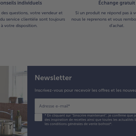
far
onseils individuels
Échange gratuit
Tap
 des questions, votre vendeur et
Si un produit ne répond pas à v
l’e
du service clientèle sont toujours
nous le reprenons et vous rembou
far
à votre disposition.
d'achat.
fai
qu
ins
poi
de
dan
ch
d’u
Newsletter
poê
Sa
Inscrivez-vous pour recevoir les offres et les nouve
la
pré
aux
Adresse e-mail
*
sur
*
En cliquant sur "Sinscrire maintenant", je confirme que j
et 
des inspiration de recettes ainsi que toutes les actualités
lé
les conditions générales de vente bofrost*
.
Met