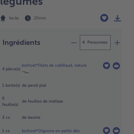
légumes
facile
20 min
Préparation
Ingrédients
Personnes
époser les
ets de
bofrost*Filets de cabillaud, nature
sson
4
pièce(s)
parément
 une
1
botte(s)
de persil plat
iette,
sser
6
congeler à
de feuilles de mélisse
feuille(s)
vert à
mpérature
3
cs
de beurre
biante
dant env.
eures (env.
1
cs
bofrost*Oignons en petits dés