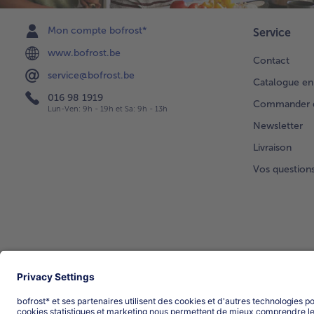
Mon compte bofrost*
Service
www.bofrost.be
Contact
service@bofrost.be
Catalogue en
016 98 1919
Commander di
Lun-Ven: 9h - 19h et Sa: 9h - 13h
Newsletter
Livraison
Vos question