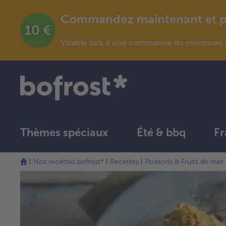
Commandez maintenant et pro
Valable lors d’une commande de minimum 4
Thèmes spéciaux
Été & bbq
Fr
Nos recettes bofrost*
Recettes
Poissons & Fruits de mer