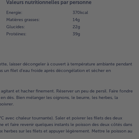
Valeurs nutritionnelles par personne
6 h
réf
Energie:
370 kcal
Rin
Matières grasses:
14 g
un 
Glucides:
22 g
fro
Protéines:
39 g
dé
et 
ta
2.
iette, laisser décongeler à couvert à température ambiante pendant
2 P
us un filet d’eau froide après décongélation et sécher en
cr
d’h
lav
 agitant et hacher finement. Réserver un peu de persil. Faire fondre
her
 en dés. Bien mélanger les oignons, le beurre, les herbes, la
égo
poivrer.
en 
et 
C avec chaleur tournante). Saler et poivrer les filets des deux
fin
ine et faire revenir quelques instants le poisson des deux côtés dans
Rés
x herbes sur les filets et appuyer légèrement. Mettre le poisson au
un