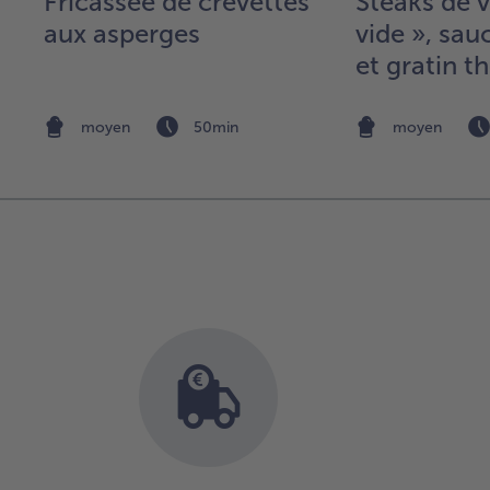
et
Fricassée de crevettes
Steaks de 
 -
aux asperges
vide », sau
et gratin
de terre
moyen
50min
moyen