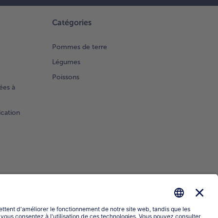
sson au
r à mi-
teur
Catégories
ndant
. 8
Pommes de terre
utes.
Légumes
Poissons
Pendant
ées à
 temps,
ter à
llition
ication
e grande
serole
au salée
r la
dinière
gumes.
ser les
gumes
gelés,
Sélectionner le pays / la langue