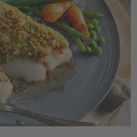
1.
1 D
fil
poi
sé
sur
ass
lai
dé
cou
te
am
pen
2 h