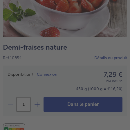
Demi-fraises nature
Réf.10854
Détails du produit
7,29 €
Prix
Disponibilité ?
Connexion
- € 5 à l’achat de 7 plats au choix
TVA incluse
450 g
(1000 g = € 16,20)
Dans le panier