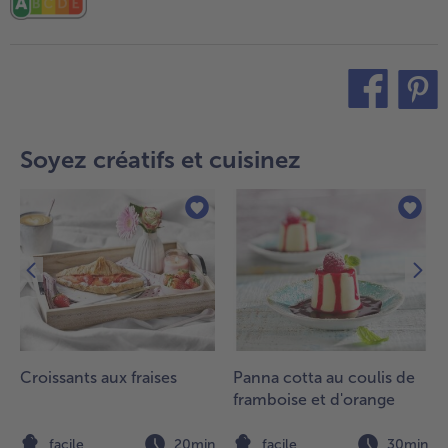
teilen
pin it
Soyez créatifs et cuisinez
Croissants aux fraises
Panna cotta au coulis de
framboise et d'orange
n
facile
20min
facile
30min