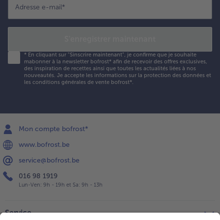
Adresse e-mail
*
S'enregistrer maintenant
*
En cliquant sur "Sinscrire maintenant", je confirme que je souhaite
mabonner à la newsletter bofrost* afin de recevoir des offres exclusives,
des inspiration de recettes ainsi que toutes les actualités liées à nos
nouveautés. Je accepte les
informations sur la protection des données et
les conditions générales de vente bofrost*
.
Mon compte bofrost*
www.bofrost.be
service@bofrost.be
016 98 1919
Lun-Ven: 9h - 19h et Sa: 9h - 13h
Service