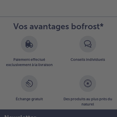
la
vue
d’ensemble
des
Vos avantages bofrost*
articles.
Vous
avez
4
articles
sur
la
Paiement effectué
Conseils individuels
liste.
exclusivement à la livraison
Échange gratuit
Des produits au plus près du
naturel