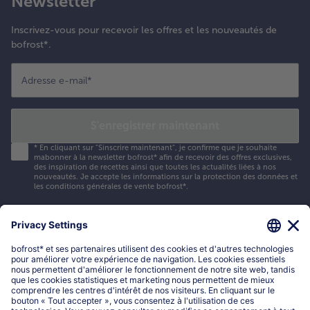
Newsletter
Inscrivez-vous pour recevoir les offres et les nouveautés de
bofrost*.
Adresse e-mail
*
S'enregistrer maintenant
*
En cliquant sur "Sinscrire maintenant", je confirme que je souhaite
mabonner à la newsletter bofrost* afin de recevoir des offres exclusives,
des inspiration de recettes ainsi que toutes les actualités liées à nos
nouveautés. Je accepte les
informations sur la protection des données et
les conditions générales de vente bofrost*
.
Mon compte bofrost*
www.bofrost.be
service@bofrost.be