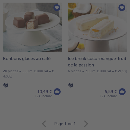
Bonbons glacés au café
Ice break coco-mangue-fruit
de la passion
20 pièces = 220 ml (1000 ml = €
6 pièces = 300 ml (1000 ml = € 21,97)
47,68)
10,49 €
6,59 €
TVA incluse
TVA incluse
Continuer
Page 1
de 1
avec