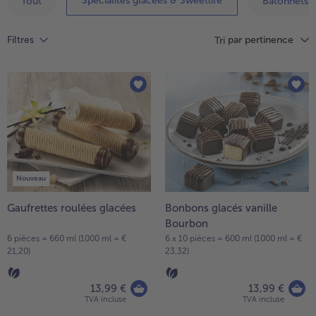
Spécialités glacées & Sweetlife
Tout
Bâtonnets d
High Protein
Vous
avez
TousHigh Protein
par pertinence
Filtres
Tri
4
Veggie & Vegan
articles
sur
TousVeggie & Vegan
la
liste.
Nouveau
Gaufrettes roulées glacées
Bonbons glacés vanille
Bourbon
6 pièces = 660 ml (1000 ml = €
6 x 10 pièces = 600 ml (1000 ml = €
21,20)
23,32)
- € 5 à l’achat de 7 plats au choix
13,99 €
13,99 €
TVA incluse
TVA incluse